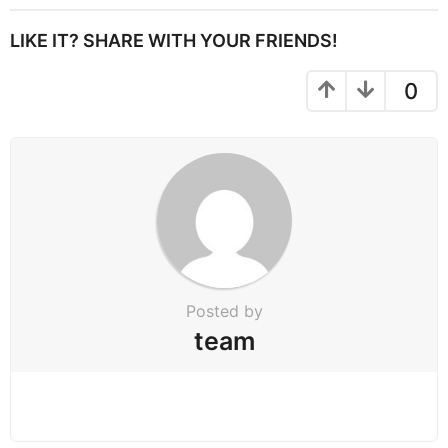
t
P
LIKE IT? SHARE WITH YOUR FRIENDS!
a
g
0
i
n
a
t
i
o
n
Posted by
team