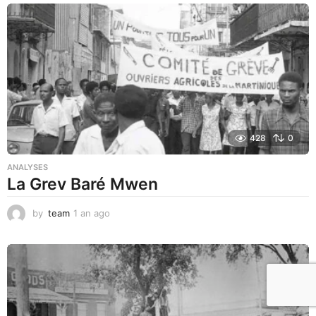
a
g
o
428
0
ANALYSES
La Grev Baré Mwen
by
team
1 an ago
1
a
n
a
g
o