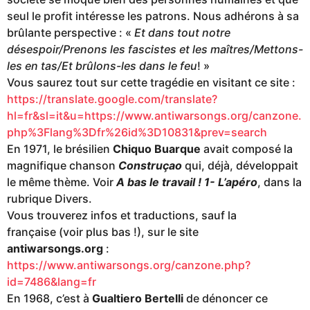
seul le profit intéresse les patrons. Nous adhérons à sa
brûlante perspective : «
Et dans tout notre
désespoir/Prenons les fascistes et les maîtres/Mettons-
les en tas/Et brûlons-les dans le feu
! »
Vous saurez tout sur cette tragédie en visitant ce site :
https://translate.google.com/translate?
hl=fr&sl=it&u=https://www.antiwarsongs.org/canzone.
php%3Flang%3Dfr%26id%3D10831&prev=search
En 1971, le brésilien
Chiquo Buarque
avait composé la
magnifique chanson
Construçao
qui, déjà, développait
le même thème. Voir
A bas le travail ! 1- L’apéro
, dans la
rubrique Divers.
Vous trouverez infos et traductions, sauf la
française (voir plus bas !), sur le site
antiwarsongs.org
:
https://www.antiwarsongs.org/canzone.php?
id=7486&lang=fr
En 1968, c’est à
Gualtiero Bertelli
de dénoncer ce