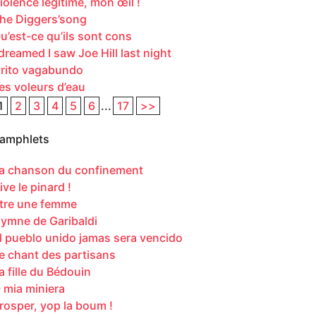
iolence légitime, mon œil !
he Diggers’song
u’est-ce qu’ils sont cons
 dreamed I saw Joe Hill last night
rito vagabundo
es voleurs d’eau
1
2
3
4
5
6
...
17
>>
amphlets
a chanson du confinement
ive le pinard !
tre une femme
ymne de Garibaldi
l pueblo unido jamas sera vencido
e chant des partisans
a fille du Bédouin
 mia miniera
rosper, yop la boum !