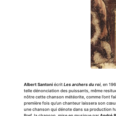
g
o
Albert Santoni
écrit
Les archers du roi
, en 19
telle dénonciation des puissants, même resitu
nôtre cette chanson météorite, comme l’ont fai
première fois qu’un chanteur laissera son cœur 
une chanson qui dénote dans sa production ha
Bref, la chanson, mise en musique par
André P