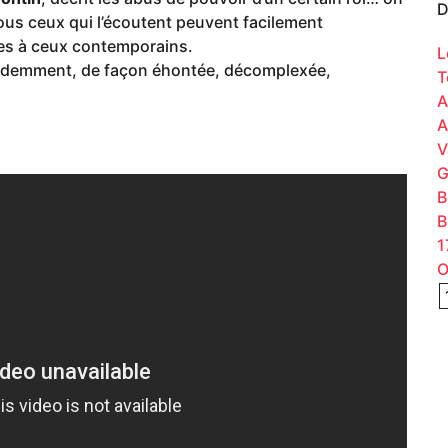
D
t tous ceux qui l’écoutent peuvent facilement
les à ceux contemporains.
L
videmment, de façon éhontée, décomplexée,
T
A
A
V
G
B
B
1
O