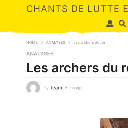
CHANTS DE LUTTE 
HOME
ANALYSES
Les archers du roi
6
ANALYSES
a
Les archers du r
n
s
a
g
team
by
6 ans ago
2
o
a
n
2
s
a
a
n
g
s
o
a