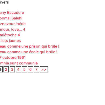
ivers
eny Escudero
oomaj Salehi
znavour inédit
mour, love… 4
ariétoche 4
ilets jaunes
eau comme une prison qui brûle !
eau comme une école qui brûle !
7 octobre 1961
mnia sunt communia
1
2
3
4
5
6
7
>>