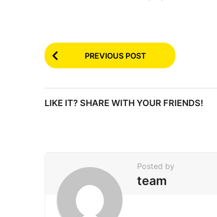
P
PREVIOUS POST
o
s
t
LIKE IT? SHARE WITH YOUR FRIENDS!
P
a
g
i
Posted by
n
team
a
t