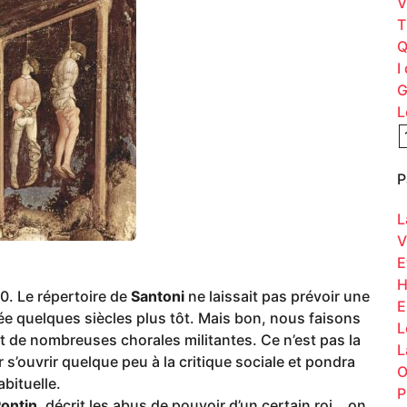
V
T
Q
I
G
L
P
L
V
E
H
60. Le répertoire de
Santoni
ne laissait pas prévoir une
E
ée quelques siècles plus tôt. Mais bon, nous faisons
L
t de nombreuses chorales militantes. Ce n’est pas la
L
s’ouvrir quelque peu à la critique sociale et pondra
O
bituelle.
P
ontin
, décrit les abus de pouvoir d’un certain roi… on