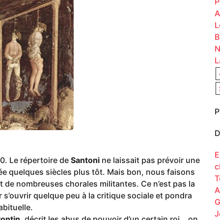
P
A
L
B
N
L
P
D
E
60. Le répertoire de
Santoni
ne laissait pas prévoir une
c
ée quelques siècles plus tôt. Mais bon, nous faisons
T
t de nombreuses chorales militantes. Ce n’est pas la
A
s’ouvrir quelque peu à la critique sociale et pondra
G
bituelle.
J
ontin
, décrit les abus de pouvoir d’un certain roi… on