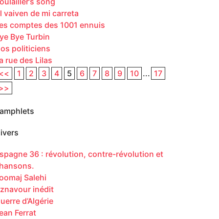
oulailler’s song
l vaiven de mi carreta
es comptes des 1001 ennuis
ye Bye Turbin
os politiciens
a rue des Lilas
<<
1
2
3
4
5
6
7
8
9
10
...
17
>>
amphlets
ivers
spagne 36 : révolution, contre-révolution et
hansons.
oomaj Salehi
znavour inédit
uerre d’Algérie
ean Ferrat