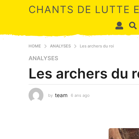
CHANTS DE LUTTE 
HOME
ANALYSES
Les archers du roi
6
ANALYSES
a
Les archers du r
n
s
a
g
team
by
6 ans ago
2
o
a
n
2
s
a
a
n
g
s
o
a