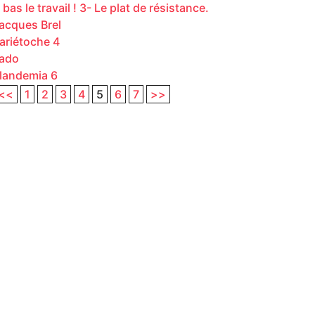
 bas le travail ! 3- Le plat de résistance.
acques Brel
ariétoche 4
ado
landemia 6
<<
1
2
3
4
5
6
7
>>