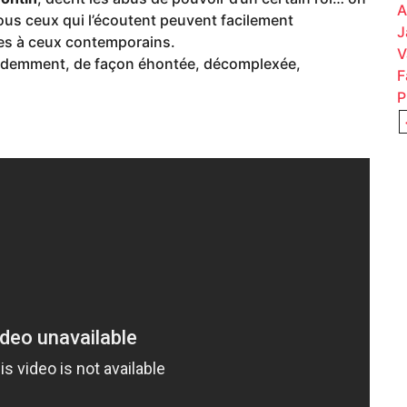
A
t tous ceux qui l’écoutent peuvent facilement
J
les à ceux contemporains.
V
videmment, de façon éhontée, décomplexée,
F
P