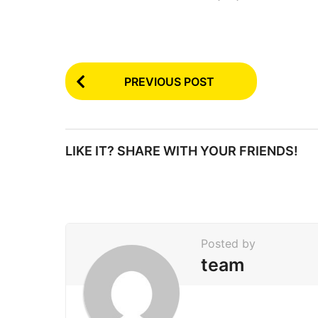
P
PREVIOUS POST
o
s
t
LIKE IT? SHARE WITH YOUR FRIENDS!
P
a
g
i
Posted by
n
team
a
t