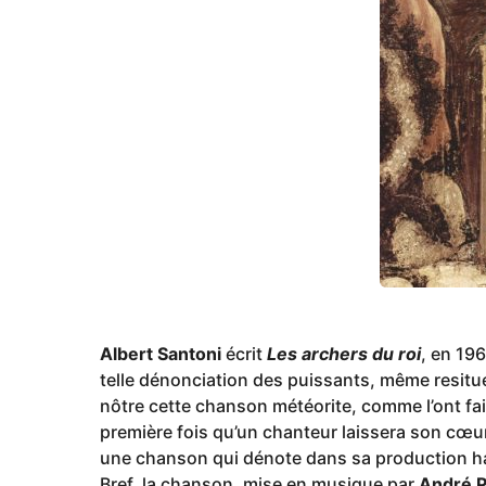
g
o
Albert Santoni
écrit
Les archers du roi
, en 19
telle dénonciation des puissants, même resitu
nôtre cette chanson météorite, comme l’ont fai
première fois qu’un chanteur laissera son cœur 
une chanson qui dénote dans sa production ha
Bref, la chanson, mise en musique par
André P