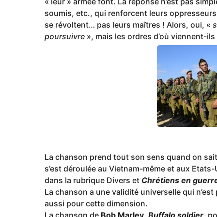
« leur » armée font. La réponse n’est pas simple
soumis, etc., qui renforcent leurs oppresseurs 
se révoltent… pas leurs maîtres ! Alors, oui, «
s
poursuivre
», mais les ordres d’où viennent-ils
La chanson prend tout son sens quand on sait 
s’est déroulée au Vietnam-même et aux Etats-
dans la rubrique Divers et
Chrétiens en guerr
La chanson a une validité universelle qui n’est
aussi pour cette dimension.
La chanson de
Bob Marley
,
Buffalo soldier
, p