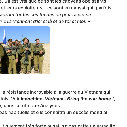
. S’il est vrai que ce sont les citoyens obéissants,
et leurs exploiteurs… ce sont eux aussi qui, parfois,
ans lui toutes ces tueries ne pourraient se
 ? «
Ils viennent d’ici et là et de toi et moi
. »
la résistance incroyable à la guerre du Vietnam qui
Unis. Voir
Indochine-Vietnam : Bring the war home !
,
e
, dans la rubrique Analyses.
 pas habituelle et elle connaîtra un succès mondial
olitiquement très forte aussi, n’a pas cette universalité