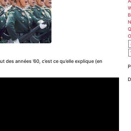
A
W
B
N
Q
O
t des années ’60, c’est ce qu’elle explique (en
P
D