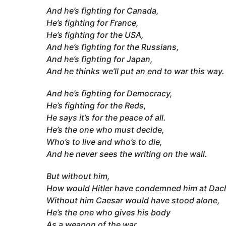
And he’s fighting for Canada,
He’s fighting for France,
He’s fighting for the USA,
And he’s fighting for the Russians,
And he’s fighting for Japan,
And he thinks we’ll put an end to war this way.
And he’s fighting for Democracy,
He’s fighting for the Reds,
He says it’s for the peace of all.
He’s the one who must decide,
Who’s to live and who’s to die,
And he never sees the writing on the wall.
But without him,
How would Hitler have condemned him at Dac
Without him Caesar would have stood alone,
He’s the one who gives his body
As a weapon of the war,