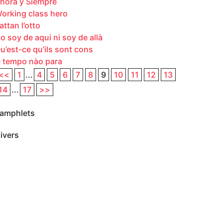
hora y Siempre
orking class hero
attan l’otto
o soy de aqui ni soy de allà
u’est-ce qu’ils sont cons
 tempo nào para
<<
1
...
4
5
6
7
8
9
10
11
12
13
14
...
17
>>
amphlets
ivers