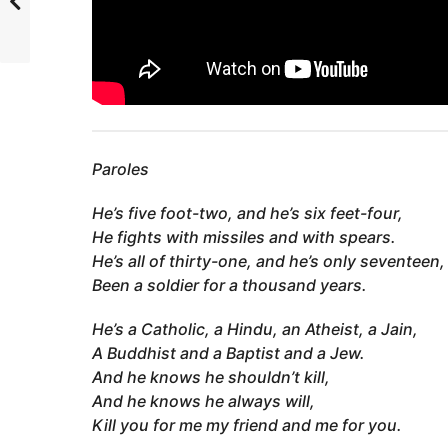
Paroles
He’s five foot-two, and he’s six feet-four,
He fights with missiles and with spears.
He’s all of thirty-one, and he’s only seventeen,
Been a soldier for a thousand years.
He’s a Catholic, a Hindu, an Atheist, a Jain,
A Buddhist and a Baptist and a Jew.
And he knows he shouldn’t kill,
And he knows he always will,
Kill you for me my friend and me for you.