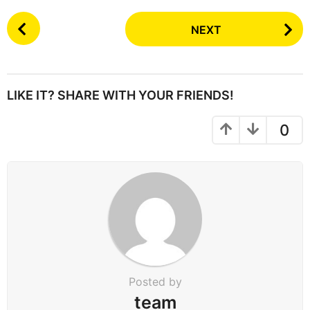
P
NEXT
o
s
t
P
LIKE IT? SHARE WITH YOUR FRIENDS!
a
g
0
i
n
a
t
i
o
n
Posted by
team