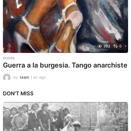
o
293
0
DIVERS
Guerra a la burgesia. Tango anarchiste
by
team
1 an ago
1
a
n
DON'T MISS
a
g
o