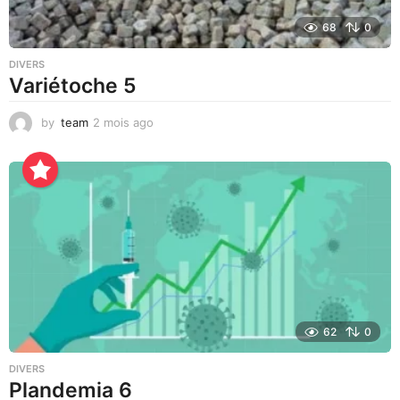
68
0
DIVERS
Variétoche 5
by
team
2 mois ago
3
s
e
m
a
i
n
e
s
a
g
o
62
0
DIVERS
Plandemia 6