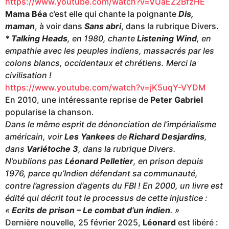
https://www.youtube.com/watch?v=VUaEZ2BfzHE
Mama Béa
c’est elle qui chante la poignante
Dis,
maman
, à voir dans
Sans abri
, dans la rubrique Divers.
*
Talking Heads
, en 1980, chante
Listening Wind
, en
empathie avec les peuples indiens, massacrés par les
colons blancs, occidentaux et chrétiens. Merci la
civilisation !
https://www.youtube.com/watch?v=jK5uqY-VYDM
En 2010, une intéressante reprise de
Peter Gabriel
popularise la chanson.
Dans le même esprit de dénonciation de l’impérialisme
américain, voir
Les Yankees
de
Richard Desjardins
,
dans
Variétoche 3
, dans la rubrique Divers.
N’oublions pas
Léonard Pelletier
, en prison depuis
1976, parce qu’Indien défendant sa communauté,
contre l’agression d’agents du FBI ! En 2000, un livre est
édité qui décrit tout le processus de cette injustice :
«
Ecrits de prison – Le combat d’un indien
. »
Dernière nouvelle, 25 février 2025,
Léonard
est libéré :