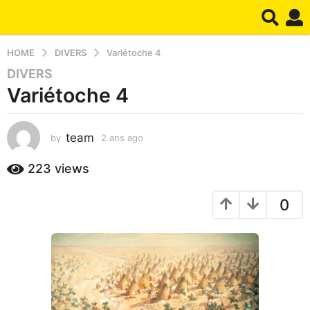
HOME
DIVERS
Variétoche 4
DIVERS
2
Variétoche 4
a
n
s
team
by
2 ans ago
1
a
a
g
n
223
views
o
a
1
g
0
o
a
n
a
g
o