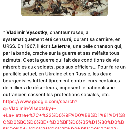
*
Vladimir Vysostky
, chanteur russe, a
systématiquement été censuré, durant sa carrière, en
URSS. En 1967, il écrit
La lettre
, une belle chanson qui,
par la bande, crache sur la guerre et ses méfaits tous
azimuts. C’est la guerre qui fait des conditions de vie
misérables aux soldats, pas aux officiers… Pour faire un
parallèle actuel, en Ukraine et en Russie, les deux
bourgeoisies luttent âprement contre leurs centaines
de milliers de déserteurs, imposent le nationalisme
outrancier, cassent les protections sociales, etc.
https://www.google.com/search?
q=Vladimir+Vissotsky+-
+La+lettre+%7C+%22%D0%9F%D0%B8%D1%81%D1%8
C%D0%BC%D0%BE+%D0%BF%D0%B5%D1%80%D0%B