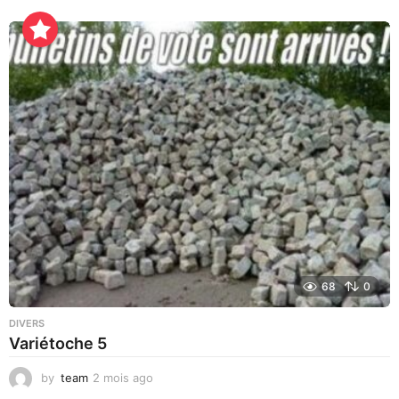
h
e
u
r
e
s
a
g
o
68
0
DIVERS
Variétoche 5
by
team
2 mois ago
3
s