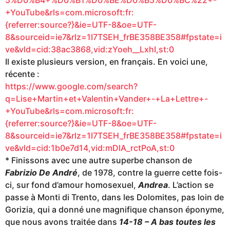
5%D0%B4+%D0%B1%D0%BE%D0%B5%D0%BC%22+-
+YouTube&rls=com.microsoft:fr:
{referrer:source?}&ie=UTF-8&oe=UTF-
8&sourceid=ie7&rlz=1I7TSEH_frBE358BE358#fpstate=i
ve&vld=cid:38ac3868,vid:zYoeh__LxhI,st:0
Il existe plusieurs version, en français. En voici une,
récente :
https://www.google.com/search?
q=Lise+Martin+et+Valentin+Vander+-+La+Lettre+-
+YouTube&rls=com.microsoft:fr:
{referrer:source?}&ie=UTF-8&oe=UTF-
8&sourceid=ie7&rlz=1I7TSEH_frBE358BE358#fpstate=i
ve&vld=cid:1b0e7d14,vid:mDlA_rctPoA,st:0
* Finissons avec une autre superbe chanson de
Fabrizio De André
, de 1978, contre la guerre cette fois-
ci, sur fond d’amour homosexuel,
Andrea
. L’action se
passe à Monti di Trento, dans les Dolomites, pas loin de
Gorizia, qui a donné une magnifique chanson éponyme,
que nous avons traitée dans
14-18 – A bas toutes les