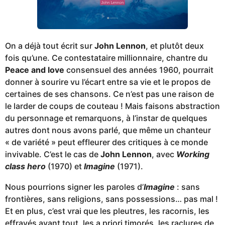
On a déjà tout écrit sur
John Lennon
, et plutôt deux
fois qu’une. Ce contestataire millionnaire, chantre du
Peace and love
consensuel des années 1960, pourrait
donner à sourire vu l’écart entre sa vie et le propos de
certaines de ses chansons. Ce n’est pas une raison de
le larder de coups de couteau ! Mais faisons abstraction
du personnage et remarquons, à l’instar de quelques
autres dont nous avons parlé, que même un chanteur
« de variété » peut effleurer des critiques à ce monde
invivable. C’est le cas de
John Lennon
, avec
Working
class hero
(1970) et
Imagine
(1971).
Nous pourrions signer les paroles d’
Imagine
: sans
frontières, sans religions, sans possessions… pas mal !
Et en plus, c’est vrai que les pleutres, les racornis, les
effrayés avant tout, les a priori timorés, les raclures de