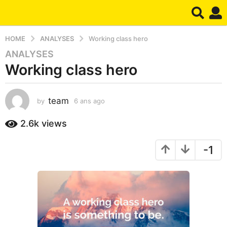
HOME
ANALYSES
Working class hero
ANALYSES
6
Working class hero
a
n
s
team
by
6 ans ago
6
a
a
g
n
2.6k
views
o
s
6
a
-1
g
a
o
n
s
a
g
o