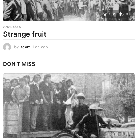
332
0
ANALYSES
Strange fruit
by
team
1 an ago
1
a
n
DON'T MISS
a
g
o