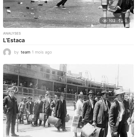
102
0
ANALYSES
L’Estaca
by
team
1 mois ago
1
m
o
i
s
a
g
o