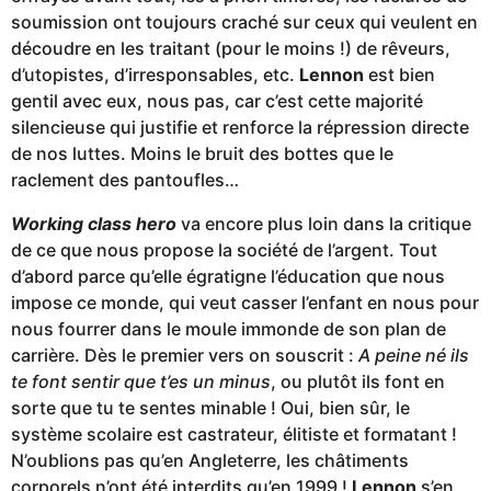
soumission ont toujours craché sur ceux qui veulent en
découdre en les traitant (pour le moins !) de rêveurs,
d’utopistes, d’irresponsables, etc.
Lennon
est bien
gentil avec eux, nous pas, car c’est cette majorité
silencieuse qui justifie et renforce la répression directe
de nos luttes. Moins le bruit des bottes que le
raclement des pantoufles…
Working class hero
va encore plus loin dans la critique
de ce que nous propose la société de l’argent. Tout
d’abord parce qu’elle égratigne l’éducation que nous
impose ce monde, qui veut casser l’enfant en nous pour
nous fourrer dans le moule immonde de son plan de
carrière. Dès le premier vers on souscrit :
A peine né ils
te font sentir que t’es un minus
, ou plutôt ils font en
sorte que tu te sentes minable ! Oui, bien sûr, le
système scolaire est castrateur, élitiste et formatant !
N’oublions pas qu’en Angleterre, les châtiments
corporels n’ont été interdits qu’en 1999 !
Lennon
s’en