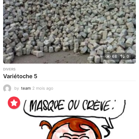
g
o
68
0
DIVERS
Variétoche 5
by
team
2 mois ago
3
s
e
m
a
i
n
e
s