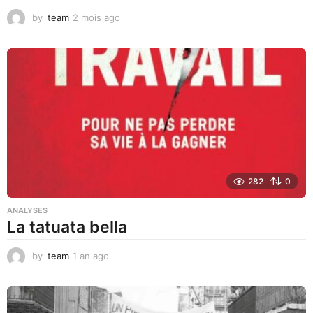
by
team
2 mois ago
1
m
o
i
s
a
g
o
282
0
ANALYSES
La tatuata bella
by
team
1 an ago
1
a
n
a
g