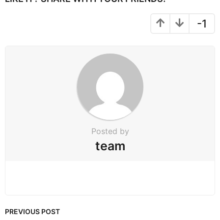
a
g
-1
i
n
a
t
i
o
n
Posted by
team
PREVIOUS POST