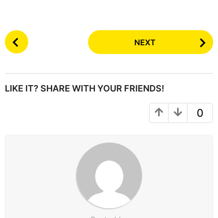
P
NEXT
o
s
t
P
LIKE IT? SHARE WITH YOUR FRIENDS!
a
g
0
i
n
a
t
i
o
n