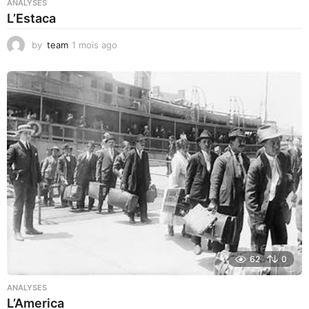
ANALYSES
L’Estaca
by
team
1 mois ago
1
m
o
i
s
a
g
o
62
0
ANALYSES
L’America