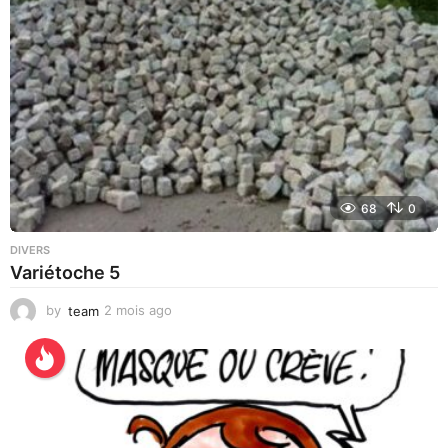
s
a
g
o
68
0
DIVERS
Variétoche 5
by
team
2 mois ago
3
s
e
m
a
i
n
e