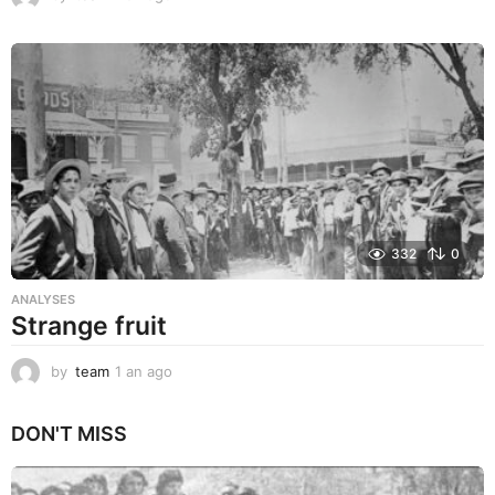
a
n
a
g
o
332
0
ANALYSES
Strange fruit
by
team
1 an ago
1
a
n
DON'T MISS
a
g
o