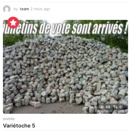
by
team
2 mois ago
1
0
h
e
u
r
e
s
a
g
o
68
0
DIVERS
Variétoche 5