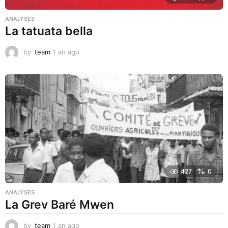
ANALYSES
La tatuata bella
by
team
1 an ago
1
a
n
a
g
o
427
0
ANALYSES
La Grev Baré Mwen
by
team
1 an ago
1