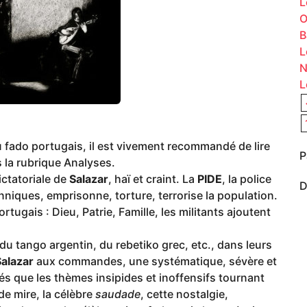
L
O
B
L
N
L
u fado portugais, il est vivement recommandé de lire
P
s la rubrique Analyses.
ictatoriale de
Salazar
, haï et craint. La
PIDE
, la police
D
anniques, emprisonne, torture, terrorise la population.
rtugais : Dieu, Patrie, Famille, les militants ajoutent
 du tango argentin, du rebetiko grec, etc., dans leurs
Salazar
aux commandes, une systématique, sévère et
s que les thèmes insipides et inoffensifs tournant
de mire, la célèbre
saudade
, cette nostalgie,