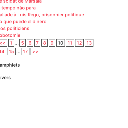
e soldat de Marsala
 tempo nào para
allade à Luis Rego, prisonnier politique
o que puede el dinero
os politiciens
obotomie
<<
1
...
5
6
7
8
9
10
11
12
13
14
15
...
17
>>
amphlets
ivers