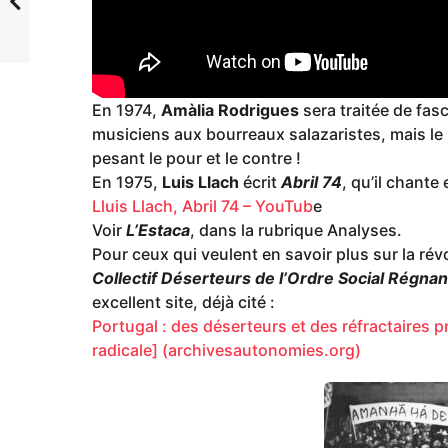
En 1974,
Amàlia Rodrigues
sera traitée de fas
musiciens aux bourreaux salazaristes, mais le 
pesant le pour et le contre !
En 1975,
Luis Llach
écrit
Abril 74
, qu’il chante 
Lluis Llach, Abril 74 – YouTub
e
Voir
L’Estaca
, dans la rubrique Analyses.
Pour ceux qui veulent en savoir plus sur la rév
Collectif Déserteurs de l’Ordre Social Régnan
excellent site, déjà cité :
Portugal : des déserteurs et des réfractaires p
radicale] (archivesautonomies.org)