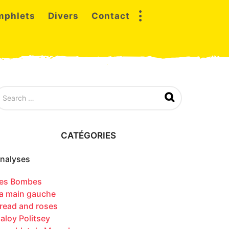
mphlets
Divers
Contact
CATÉGORIES
nalyses
es Bombes
a main gauche
read and roses
aloy Politsey