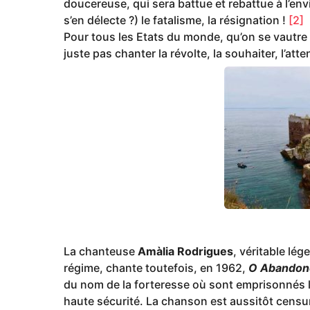
doucereuse, qui sera battue et rebattue à l’env
s’en délecte ?) le fatalisme, la résignation !
[2]
Pour tous les Etats du monde, qu’on se vautre d
juste pas chanter la révolte, la souhaiter, l’atte
La chanteuse
Amàlia Rodrigues
, véritable lé
régime, chante toutefois, en 1962,
O Abandon
du nom de la forteresse où sont emprisonnés l
haute sécurité. La chanson est aussitôt censu