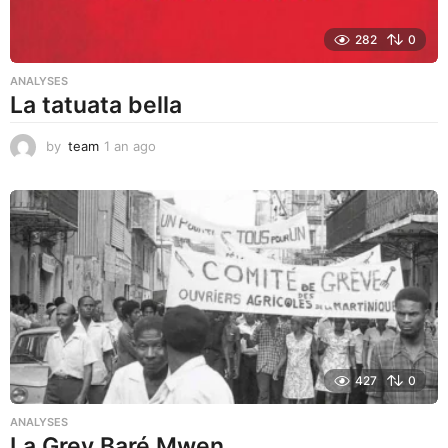
282
0
ANALYSES
La tatuata bella
by
team
1 an ago
1
a
n
a
g
o
427
0
ANALYSES
La Grev Baré Mwen