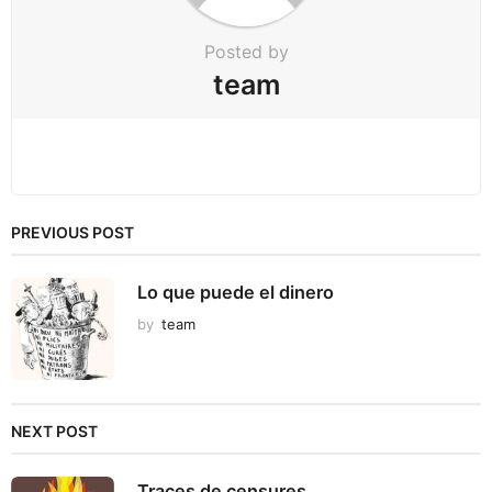
n
Posted by
team
PREVIOUS POST
Lo que puede el dinero
by
team
NEXT POST
Traces de censures