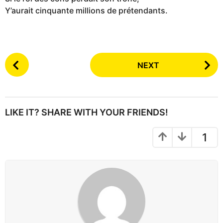
Y’aurait cinquante millions de prétendants.
P
NEXT
o
s
t
P
LIKE IT? SHARE WITH YOUR FRIENDS!
a
g
1
i
n
a
t
i
o