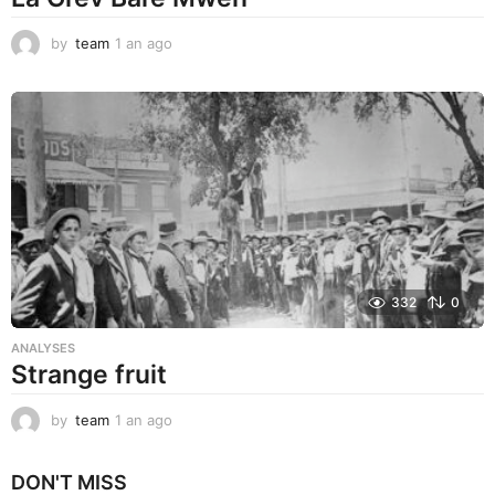
by
team
1 an ago
1
a
n
a
g
o
332
0
ANALYSES
Strange fruit
by
team
1 an ago
1
a
n
DON'T MISS
a