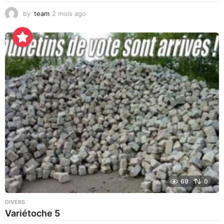
by
team
2 mois ago
2
j
o
u
r
s
a
g
o
69
0
DIVERS
Variétoche 5