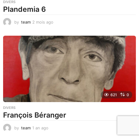
DIVERS
Plandemia 6
by
team
2 mois ago
2
m
o
i
s
a
g
o
621
0
DIVERS
François Béranger
by
team
1 an ago
1
a