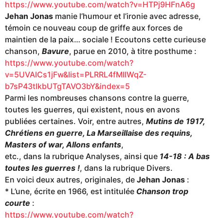
https://www.youtube.com/watch?v=HTPj9HFnA6g
Jehan Jonas
manie l’humour et l’ironie avec adresse,
témoin ce nouveau coup de griffe aux forces de
maintien de la paix… sociale ! Ecoutons cette curieuse
chanson,
Bavure
, parue en 2010, à titre posthume :
https://www.youtube.com/watch?
v=5UVAlCs1jFw&list=PLRRL4fMIlWqZ-
b7sP43tIkbUTgTAVO3bY&index=5
Parmi les nombreuses chansons contre la guerre,
toutes les guerres, qui existent, nous en avons
publiées certaines. Voir, entre autres,
Mutins de 1917,
Chrétiens en guerre, La Marseillaise des requins,
Masters of war, Allons enfants
,
etc., dans la rubrique Analyses, ainsi que
14-18 : A bas
toutes le
s
guerres !
, dans la rubrique Divers.
En voici deux autres, originales, de
Jehan Jonas
:
* L’une, écrite en 1966, est intitulée
Chanson trop
courte
:
https://www.youtube.com/watch?