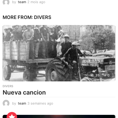
by
team
2 mois ago
1
m
o
MORE FROM:
DIVERS
i
s
a
g
o
35
0
DIVERS
Nueva cancion
by
team
3 semaines ago
3
s
e