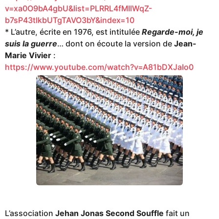
v=xa0O9bA4gbU&list=PLRRL4fMIlWqZ-
b7sP43tIkbUTgTAVO3bY&index=10
* L’autre, écrite en 1976, est intitulée
Regarde-moi, je
suis la guerre
… dont on écoute la version de
Jean-
Marie Vivier
:
https://www.youtube.com/watch?v=A81bDXJaIo0
L’association
Jehan Jonas Second Souffle
fait un