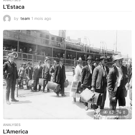
ANALYSES
L’Estaca
by
team
1 mois ago
1
m
o
i
s
a
g
o
62
0
ANALYSES
L’America