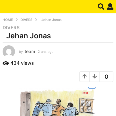
HOME
DIVERS
Jehan Jonas
DIVERS
2
Jehan Jonas
a
n
s
team
by
2 ans ago
1
a
a
g
n
434
views
o
a
1
g
0
o
a
n
a
g
o