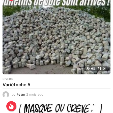
a
i
n
e
s
a
g
o
68
0
DIVERS
Variétoche 5
by
team
2 mois ago
3
s
e
m