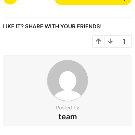
o
s
t
P
LIKE IT? SHARE WITH YOUR FRIENDS!
a
g
1
i
n
a
t
i
o
n
Posted by
team