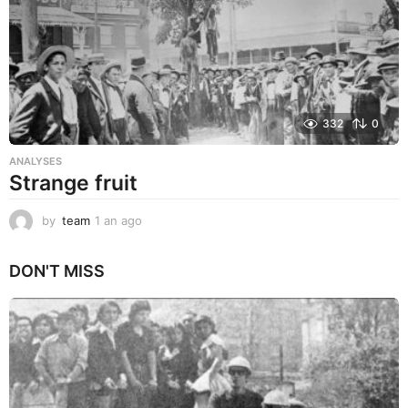
332
0
ANALYSES
Strange fruit
by
team
1 an ago
1
a
n
DON'T MISS
a
g
o