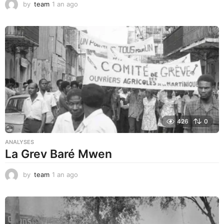
by
team
1 an ago
1
a
n
a
g
o
426
0
ANALYSES
La Grev Baré Mwen
by
team
1 an ago
1
a
n
a
g
o