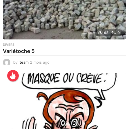
68
0
DIVERS
Variétoche 5
by
team
2 mois ago
3
s
e
m
a
i
n
e
s
a
g
o