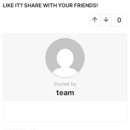
P
LIKE IT? SHARE WITH YOUR FRIENDS!
a
g
0
i
n
a
t
i
o
n
Posted by
team