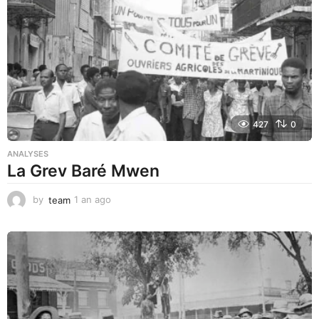
g
o
427
0
ANALYSES
La Grev Baré Mwen
by
team
1 an ago
1
a
n
a
g
o