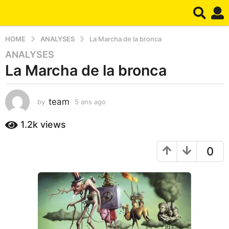
HOME
ANALYSES
La Marcha de la bronca
ANALYSES
5
La Marcha de la bronca
a
n
s
team
by
5 ans ago
2
a
a
g
n
1.2k
views
o
s
2
a
0
g
a
o
n
s
a
g
o