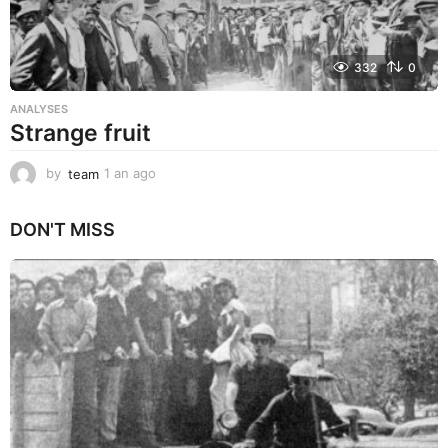
332
0
ANALYSES
Strange fruit
by
team
1 an ago
1
a
n
DON'T MISS
a
g
o