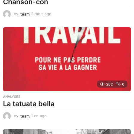
Chanson-con
by
team
2 mois ago
1
m
o
i
s
a
g
o
282
0
ANALYSES
La tatuata bella
by
team
1 an ago
1
a
n
a