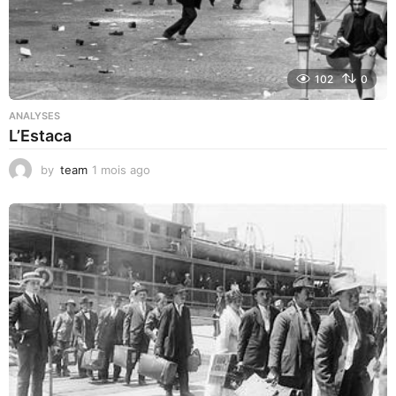
102
0
ANALYSES
L’Estaca
by
team
1 mois ago
1
m
o
i
s
a
g
o