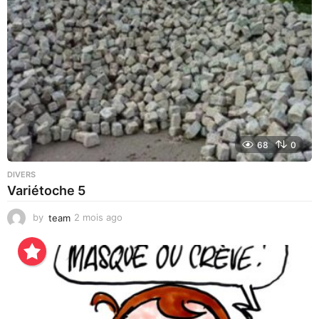
s
a
g
o
68
0
DIVERS
Variétoche 5
by
team
2 mois ago
3
s
e
m
a
i
n
e