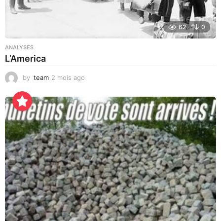
62
0
ANALYSES
L’America
by
team
2 mois ago
2
2
h
e
u
r
e
s
a
g
o