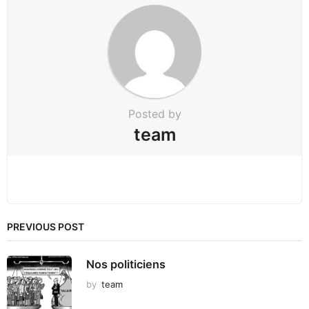
a
t
i
o
n
Posted by
team
PREVIOUS POST
Nos politiciens
by
team