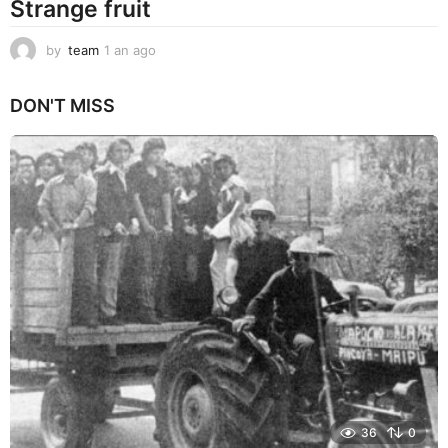
Strange fruit
by
team
1 an ago
1
a
n
DON'T MISS
a
g
o
36
0