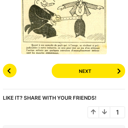
P
NEXT
o
s
t
P
LIKE IT? SHARE WITH YOUR FRIENDS!
a
g
1
i
n