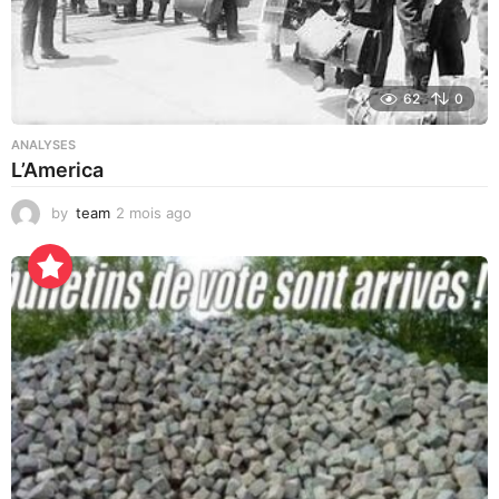
62
0
ANALYSES
L’America
by
team
2 mois ago
3
j
o
u
r
s
a
g
o