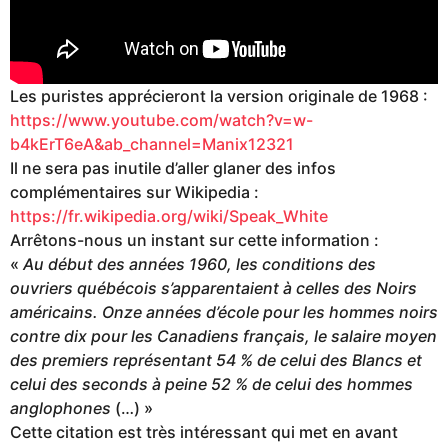
Les puristes apprécieront la version originale de 1968 :
https://www.youtube.com/watch?v=w-
b4kErT6eA&ab_channel=Manix12321
Il ne sera pas inutile d’aller glaner des infos
complémentaires sur Wikipedia :
https://fr.wikipedia.org/wiki/Speak_White
Arrêtons-nous un instant sur cette information :
«
Au début des années 1960, les conditions des
ouvriers québécois s’apparentaient à celles des Noirs
américains. Onze années d’école pour les hommes noirs
contre dix pour les Canadiens français, le salaire moyen
des premiers représentant 54 % de celui des Blancs et
celui des seconds à peine 52 % de celui des hommes
anglophones
(…) »
Cette citation est très intéressant qui met en avant