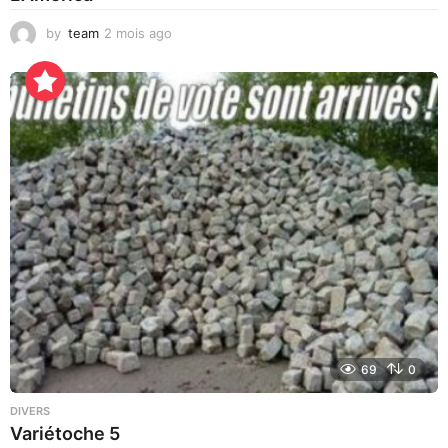
by
team
2 mois ago
3
j
o
u
r
s
a
g
o
69
0
DIVERS
Variétoche 5