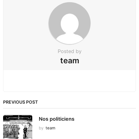
a
t
i
o
n
Posted by
team
PREVIOUS POST
Nos politiciens
by
team