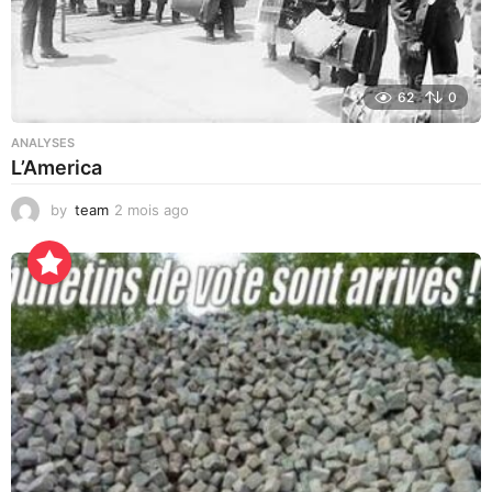
62
0
ANALYSES
L’America
by
team
2 mois ago
3
j
o
u
r
s
a
g
o