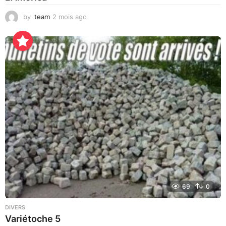
by
team
2 mois ago
3
j
o
u
r
s
a
g
o
69
0
DIVERS
Variétoche 5