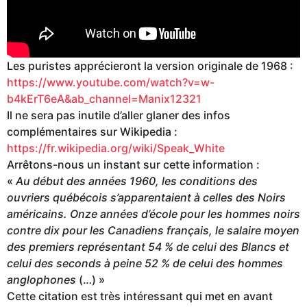
Les puristes apprécieront la version originale de 1968 :
https://www.youtube.com/watch?v=w-
b4kErT6eA&ab_channel=Manix12321
Il ne sera pas inutile d’aller glaner des infos
complémentaires sur Wikipedia :
https://fr.wikipedia.org/wiki/Speak_White
Arrêtons-nous un instant sur cette information :
«
Au début des années 1960, les conditions des
ouvriers québécois s’apparentaient à celles des Noirs
américains. Onze années d’école pour les hommes noirs
contre dix pour les Canadiens français, le salaire moyen
des premiers représentant 54 % de celui des Blancs et
celui des seconds à peine 52 % de celui des hommes
anglophones
(…) »
Cette citation est très intéressant qui met en avant