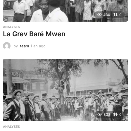
430
0
ANALYSES
La Grev Baré Mwen
by
team
1 an ago
1
a
n
a
g
o
332
0
ANALYSES