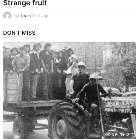
Strange fruit
by
team
1 an ago
1
a
n
DON'T MISS
a
g
o
39
0