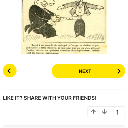
P
NEXT
o
s
t
P
LIKE IT? SHARE WITH YOUR FRIENDS!
a
g
1
i
n