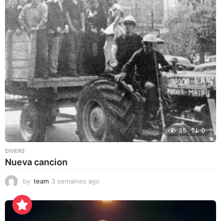
35
0
DIVERS
Nueva cancion
by
team
3 semaines ago
3
s
e
m
a