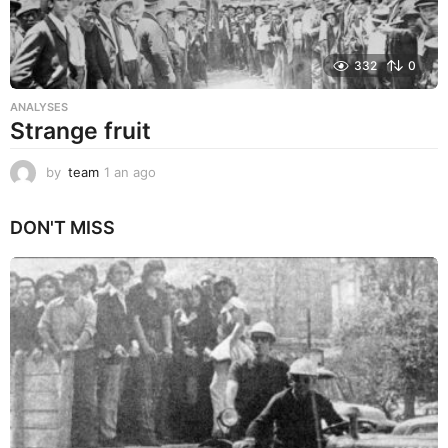
332
0
ANALYSES
Strange fruit
by
team
1 an ago
1
a
n
DON'T MISS
a
g
o