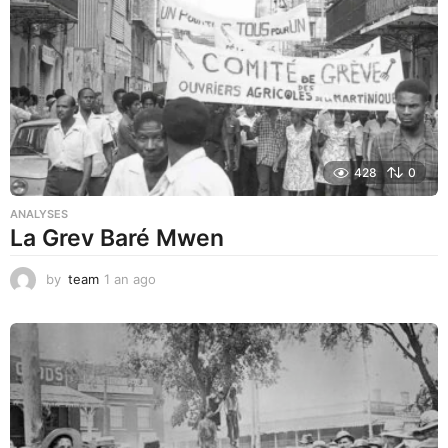
g
o
428
0
ANALYSES
La Grev Baré Mwen
by
team
1 an ago
1
a
n
a
g
o