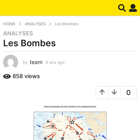
HOME
ANALYSES
Les Bombes
ANALYSES
6
Les Bombes
a
n
s
team
by
6 ans ago
1
a
a
g
n
858
views
o
a
1
g
0
o
a
n
a
g
o