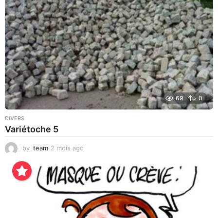
o
69
0
DIVERS
Variétoche 5
by
team
2 mois ago
3
s
e
m
a
i
n
e