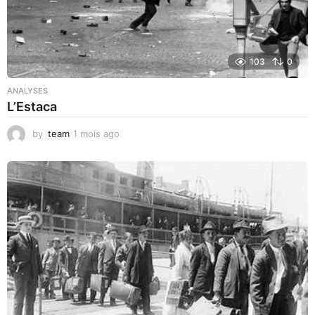
103
0
ANALYSES
L’Estaca
by
team
1 mois ago
1
m
o
i
s
a
g
o