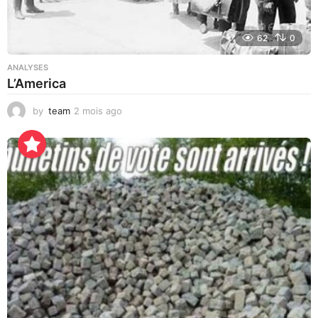
62
0
ANALYSES
L’America
by
team
2 mois ago
2
j
o
u
r
s
a
g
o