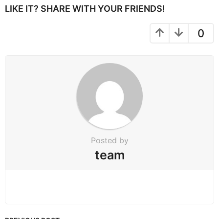
P
LIKE IT? SHARE WITH YOUR FRIENDS!
a
g
0
i
n
a
t
i
o
n
Posted by
team