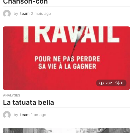
Chanson-con
by
team
2 mois ago
1
m
o
i
s
a
g
o
282
0
ANALYSES
La tatuata bella
by
team
1 an ago
1
a
n
a