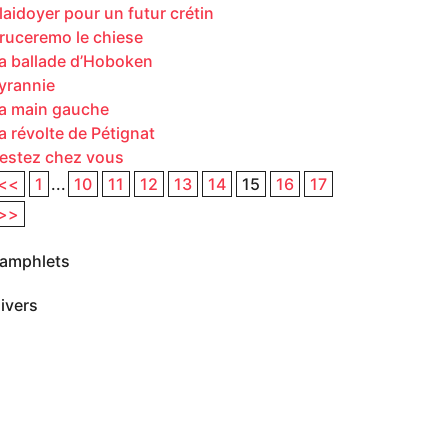
laidoyer pour un futur crétin
ruceremo le chiese
a ballade d’Hoboken
yrannie
a main gauche
a révolte de Pétignat
estez chez vous
<<
1
...
10
11
12
13
14
15
16
17
>>
amphlets
ivers