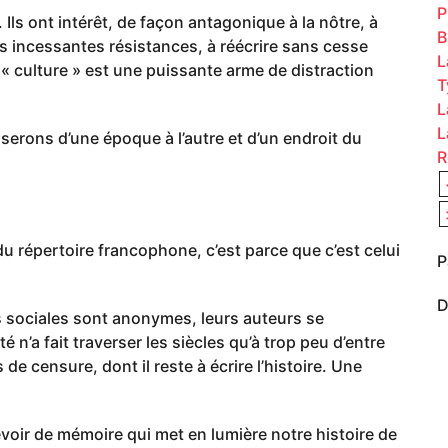
P
 Ils ont intérêt, de façon antagonique à la nôtre, à
B
os incessantes résistances, à réécrire sans cesse
L
nt « culture » est une puissante arme de distraction
T
L
L
serons d’une époque à l’autre et d’un endroit du
R
u répertoire francophone, c’est parce que c’est celui
P
D
s sociales sont anonymes, leurs auteurs se
té n’a fait traverser les siècles qu’à trop peu d’entre
 censure, dont il reste à écrire l’histoire. Une
evoir de mémoire qui met en lumière notre histoire de