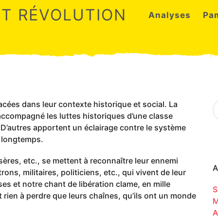
ET RÉVOLUTION
Analyses
Pa
S
cées dans leur contexte historique et social. La
e
 accompagné les luttes historiques d’une classe
a
e. D’autres apportent un éclairage contre le système
r
 longtemps.
c
h
f
ères, etc., se mettent à reconnaître leur ennemi
o
A
ons, militaires, politiciens, etc., qui vivent de leur
r
es et notre chant de libération clame, en mille
:
S
nt rien à perdre que leurs chaînes, qu’ils ont un monde
M
A