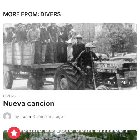
m
o
MORE FROM:
DIVERS
i
s
a
g
o
33
0
DIVERS
Nueva cancion
by
team
3 semaines ago
3
s
e
m
a