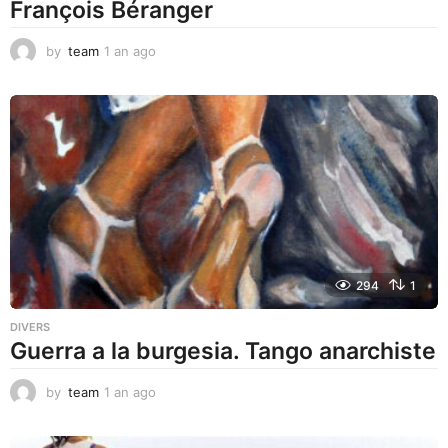
François Béranger
by
team
1 an ago
1
a
n
a
g
o
294
1
DIVERS
Guerra a la burgesia. Tango anarchiste
by
team
1 an ago
1
a
n