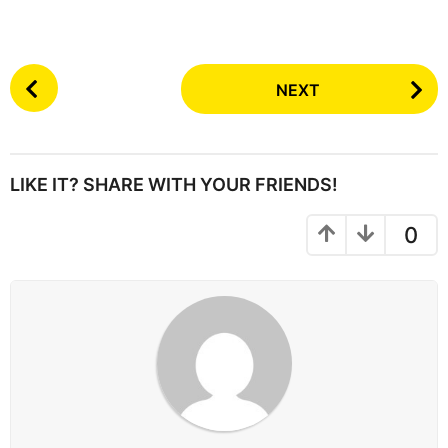
P
NEXT
o
s
t
P
LIKE IT? SHARE WITH YOUR FRIENDS!
a
g
0
i
n
a
t
i
o
n