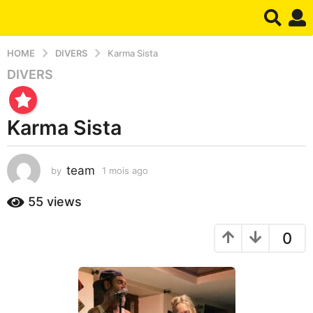
HOME
DIVERS
Karma Sista
DIVERS
1
m
o
Karma Sista
i
s
a
team
by
1 mois ago
1
g
m
o
o
55
views
1
i
s
m
0
a
o
g
i
o
s
a
g