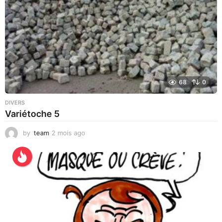
g
o
68
0
DIVERS
Variétoche 5
by
team
2 mois ago
3
s
e
m
a
i
n
e
s
a