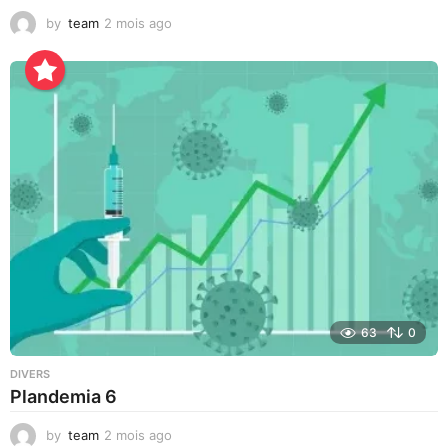
by
team
2 mois ago
1
m
o
i
s
a
g
o
63
0
DIVERS
Plandemia 6
by
team
2 mois ago
2