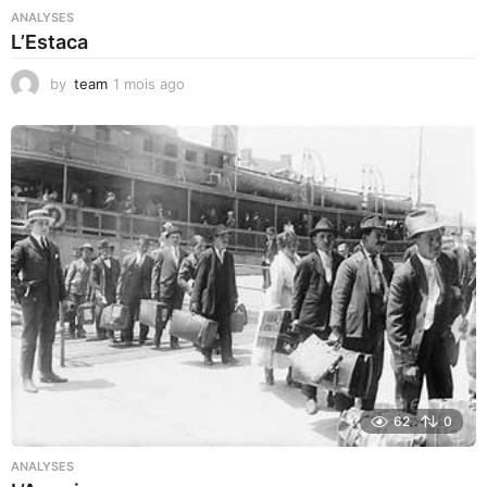
ANALYSES
L’Estaca
by
team
1 mois ago
1
m
o
i
s
a
g
o
62
0
ANALYSES