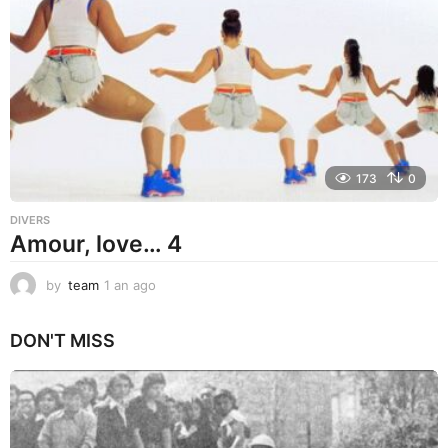
a
g
o
173
0
DIVERS
Amour, love… 4
by
team
1 an ago
1
m
o
DON'T MISS
i
s
a
g
o