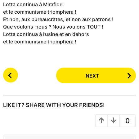
Lotta continua à Mirafiori
et le communisme triomphera !
Et non, aux bureaucrates, et non aux patrons !
Que voulons-nous ? Nous voulons TOUT !
Lotta continua à l’usine et en dehors
et le communisme triomphera !
P
NEXT
o
s
t
P
LIKE IT? SHARE WITH YOUR FRIENDS!
a
g
0
i
n