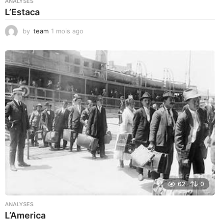
ANALYSES
L’Estaca
by
team
1 mois ago
1
m
o
i
s
a
g
o
62
0
ANALYSES
L’America