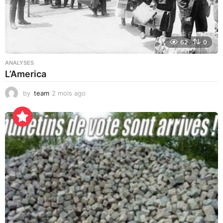
62
0
ANALYSES
L’America
by
team
2 mois ago
3
j
o
u
r
s
a
g
o