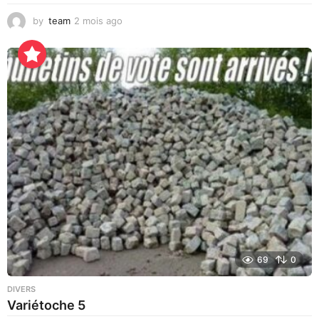
by
team
2 mois ago
3
j
o
u
r
s
a
g
o
69
0
DIVERS
Variétoche 5