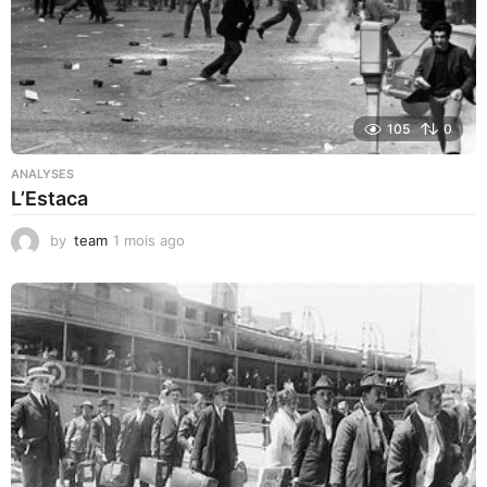
105
0
ANALYSES
L’Estaca
by
team
1 mois ago
1
m
o
i
s
a
g
o