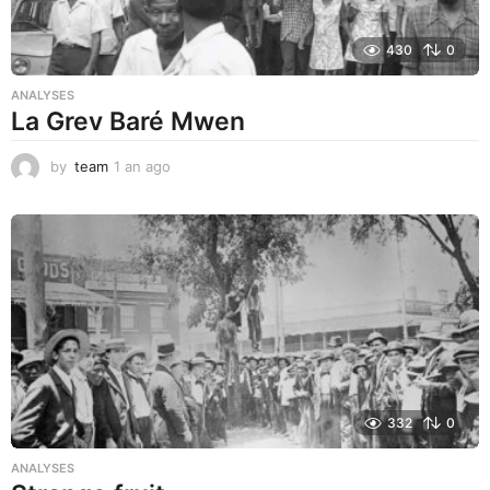
430
0
ANALYSES
La Grev Baré Mwen
by
team
1 an ago
1
a
n
a
g
o
332
0
ANALYSES