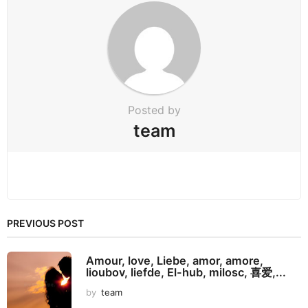
a
t
i
o
n
Posted by
team
PREVIOUS POST
Amour, love, Liebe, amor, amore,
lioubov, liefde, El-hub, milosc, 喜爱,...
by
team