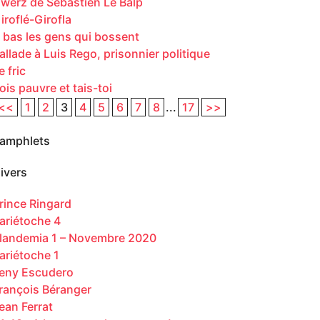
werz de Sébastien Le Balp
iroflé-Girofla
 bas les gens qui bossent
allade à Luis Rego, prisonnier politique
e fric
ois pauvre et tais-toi
<<
1
2
3
4
5
6
7
8
...
17
>>
amphlets
ivers
rince Ringard
ariétoche 4
landemia 1 – Novembre 2020
ariétoche 1
eny Escudero
rançois Béranger
ean Ferrat