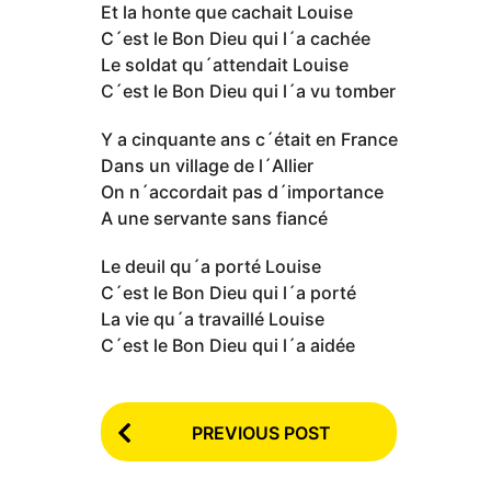
Et la honte que cachait Louise
C´est le Bon Dieu qui l´a cachée
Le soldat qu´attendait Louise
C´est le Bon Dieu qui l´a vu tomber
Y a cinquante ans c´était en France
Dans un village de l´Allier
On n´accordait pas d´importance
A une servante sans fiancé
Le deuil qu´a porté Louise
C´est le Bon Dieu qui l´a porté
La vie qu´a travaillé Louise
C´est le Bon Dieu qui l´a aidée
P
PREVIOUS POST
o
s