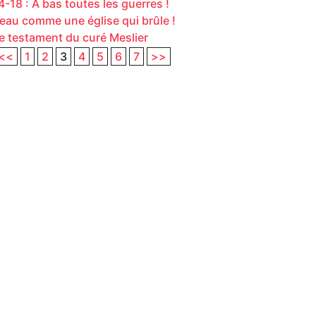
4-18 : A bas toutes les guerres !
eau comme une église qui brûle !
e testament du curé Meslier
<<
1
2
3
4
5
6
7
>>