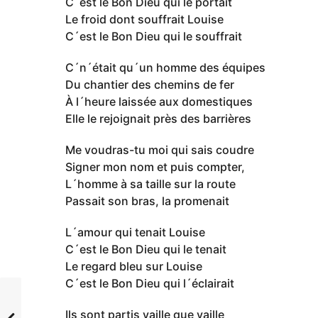
C´est le Bon Dieu qui le portait
Le froid dont souffrait Louise
C´est le Bon Dieu qui le souffrait
C´n´était qu´un homme des équipes
Du chantier des chemins de fer
À l´heure laissée aux domestiques
Elle le rejoignait près des barrières
Me voudras-tu moi qui sais coudre
Signer mon nom et puis compter,
L´homme à sa taille sur la route
Passait son bras, la promenait
L´amour qui tenait Louise
C´est le Bon Dieu qui le tenait
Le regard bleu sur Louise
C´est le Bon Dieu qui l´éclairait
Ils sont partis vaille que vaille