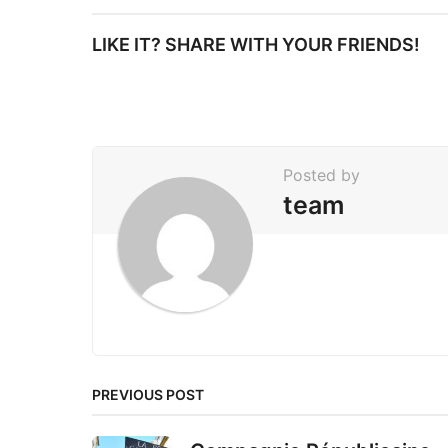
t
LIKE IT? SHARE WITH YOUR FRIENDS!
P
a
g
i
Posted by
n
team
a
t
i
o
n
PREVIOUS POST