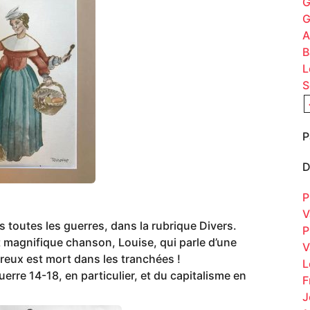
G
G
A
B
L
S
P
D
P
V
 toutes les guerres, dans la rubrique Divers.
P
t magnifique chanson, Louise, qui parle d’une
V
reux est mort dans les tranchées !
L
erre 14-18, en particulier, et du capitalisme en
F
J