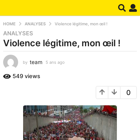
HOME
ANALYSES
Violence légitime, mon œil !
ANALYSES
5
Violence légitime, mon œil !
a
n
s
team
by
5 ans ago
1
a
a
g
n
549
views
o
a
1
g
0
o
a
n
a
g
o