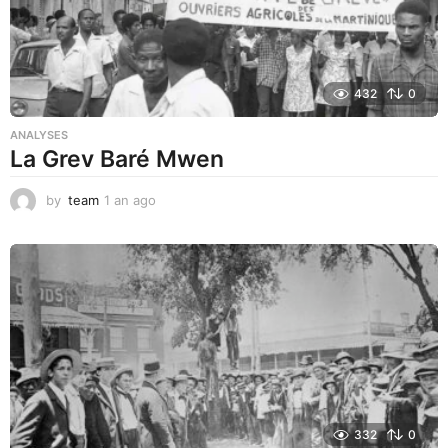
432
0
ANALYSES
La Grev Baré Mwen
by
team
1 an ago
1
a
n
a
g
o
332
0