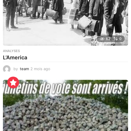
62
0
ANALYSES
L’America
by
team
2 mois ago
4
j
o
u
r
s
a
g
o