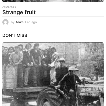
ANALYSES
Strange fruit
by
team
1 an ago
1
a
n
DON'T MISS
a
g
o