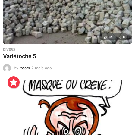
69
0
DIVERS
Variétoche 5
by
team
2 mois ago
4
s
e
m
a
i
n
e
s
a
g
o