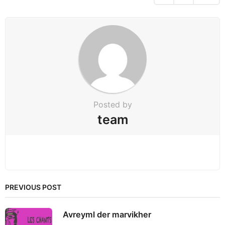
i
n
a
t
i
o
n
Posted by
team
PREVIOUS POST
Avreyml der marvikher