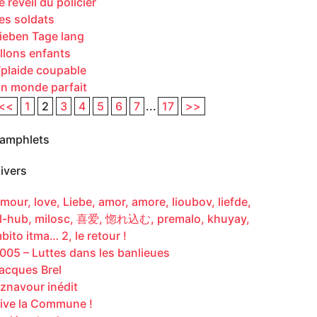
e réveil du policier
es soldats
ieben Tage lang
llons enfants
’plaide coupable
n monde parfait
<<
1
2
3
4
5
6
7
...
17
>>
amphlets
ivers
mour, love, Liebe, amor, amore, lioubov, liefde,
l-hub, milosc, 喜爱, 惚れ込む, premalo, khuyay,
bito itma… 2, le retour !
005 – Luttes dans les banlieues
acques Brel
znavour inédit
ive la Commune !