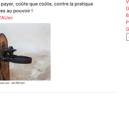
V
 payer, coûte que coûte, contre la pratique
G
es au pouvoir !
B
2AUec
P
G