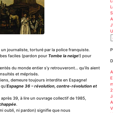
L
L
S
A
J
U
P
e un journaliste, torturé par la police franquiste.
tubes faciles (pardon pour
Tombe la neige
!) pour
D
mentés du monde entier s’y retrouveront… qu’ils aient
A
insultés et méprisés.
E
tiens, demeure toujours interdite en Espagne!
m
 qu’
Espagne 36 – révolution, contre-révolution et
2
J
 après 39, à lire un ouvrage collectif de 1985,
A
échappée
.
V
ni oubli, ni pardon) signifie que nous