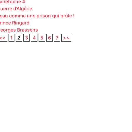
ariétoche 4
uerre d’Algérie
eau comme une prison qui brûle !
rince Ringard
eorges Brassens
<<
1
2
3
4
5
6
7
>>