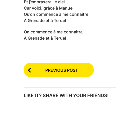
Et j’embraserai le ciel
Car voici, grâce à Manuel
Qu’on commence à me connaître
À Grenade et à Teruel
On commence à me connaître
À Grenade et à Teruel
P
PREVIOUS POST
o
s
t
LIKE IT? SHARE WITH YOUR FRIENDS!
P
a