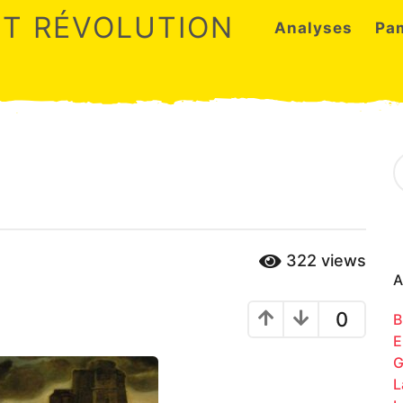
ET RÉVOLUTION
Analyses
Pa
S
e
a
r
c
h
322
views
f
o
A
r
:
0
B
E
G
L