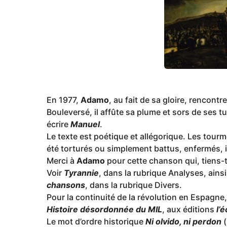
o
En 1977,
Adamo
, au fait de sa gloire, rencontr
Bouleversé, il affûte sa plume et sors de ses 
écrire
Manuel
.
Le texte est poétique et allégorique. Les tour
été torturés ou simplement battus, enfermés, 
Merci à
Adamo
pour cette chanson qui, tiens-
Voir
Tyrannie
, dans la rubrique Analyses, ainsi
chansons
, dans la rubrique Divers.
Pour la continuité de la révolution en Espagne,
Histoire désordonnée du MIL
, aux éditions
l’
Le mot d’ordre historique
Ni olvido, ni perdon
(