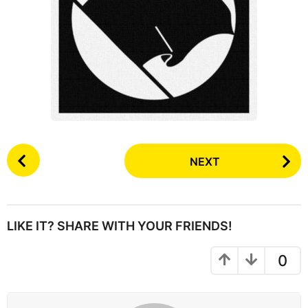
P
NEXT
o
s
t
P
LIKE IT? SHARE WITH YOUR FRIENDS!
a
g
0
i
n