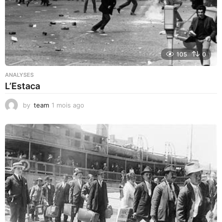
105
0
ANALYSES
L’Estaca
by
team
1 mois ago
1
m
o
i
s
a
g
o