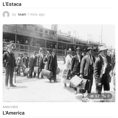
L’Estaca
by
team
1 mois ago
1
m
o
i
s
a
g
o
62
0
ANALYSES
L’America