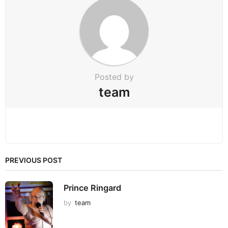
a
t
i
o
n
Posted by
team
PREVIOUS POST
Prince Ringard
by
team