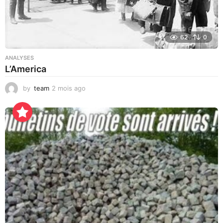
62
0
ANALYSES
L’America
by
team
2 mois ago
3
j
o
u
r
s
a
g
o