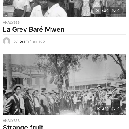
430
0
ANALYSES
La Grev Baré Mwen
by
team
1 an ago
1
a
n
a
g
o
332
0
ANALYSES
Strange fruit