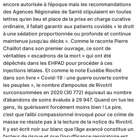
encore autorisée à l’époque mais les recommandations
des Agences Régionales de Santé stipulaient en toutes
lettres qu’en lieu et place de la prise en charge curative
ordinaire, il fallait garantir aux patients covidés « le droit
à une sédation proportionnée ou profonde et continue
maintenue jusqu’au décès ». Comme le raconte Pierre
Chaillot dans son premier ouvrage, ce sont de
véritables « escadrons de la mort » qui ont été
dépêchés dans les EHPAD pour procéder à ces
injections létales. Et comme le note Eusèbe Rioché
dans son livre « Covid-19 : une guerre ouverte contre
les peuples », le nombre d’ampoules de Rivotril
surconsommées en 2020 (30 772) équivaut au nombre
d’abandons de soins évalués à 29 947. Quand on tue les
gens, ils guérissent forcément moins bien ! Le pire,
c’est que l’alibi compassionnel invoqué pour ce crime de
masse ne résiste pas à la lecture de la notice du Rivotril.
Il y est écrit noir sur blanc que l’âge avancé constitue un
facteur de risque et que l’insuffisance respiratoire est