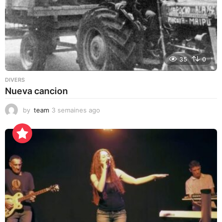
35
0
DIVERS
Nueva cancion
by
team
3 semaines ago
3
s
e
m
a
i
n
e
s
a
g
o