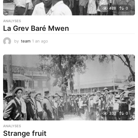
428
0
ANALYSES
La Grev Baré Mwen
by
team
1 an ago
1
a
n
a
g
o
332
0
ANALYSES
Strange fruit