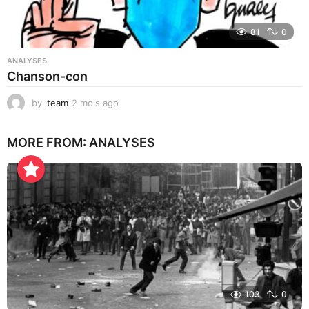
81
0
ANALYSES
Chanson-con
by
team
2 mois ago
1
m
o
MORE FROM:
ANALYSES
i
s
a
g
o
103
0