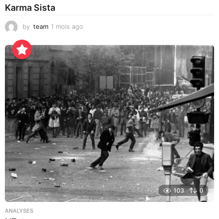
Karma Sista
by
team
1 mois ago
1
m
o
i
s
a
g
o
103
0
ANALYSES