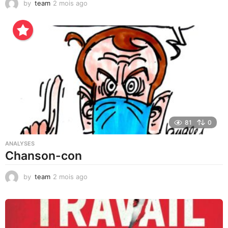
by
team
2 mois ago
2
j
o
u
r
s
a
g
o
81
0
ANALYSES
Chanson-con
by
team
2 mois ago
1
m
o
i
s
a