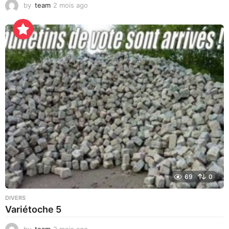
by
team
2 mois ago
2
j
o
u
r
s
a
g
o
69
0
DIVERS
Variétoche 5