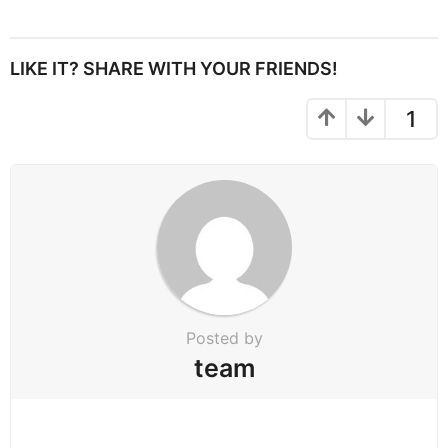
s
t
P
LIKE IT? SHARE WITH YOUR FRIENDS!
a
g
1
i
n
a
t
i
o
n
Posted by
team