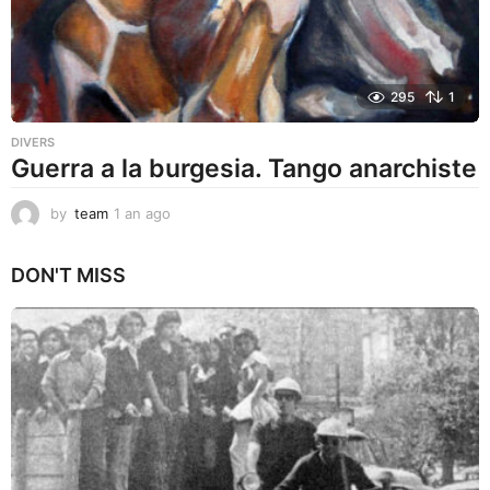
295
1
DIVERS
Guerra a la burgesia. Tango anarchiste
by
team
1 an ago
1
a
n
DON'T MISS
a
g
o