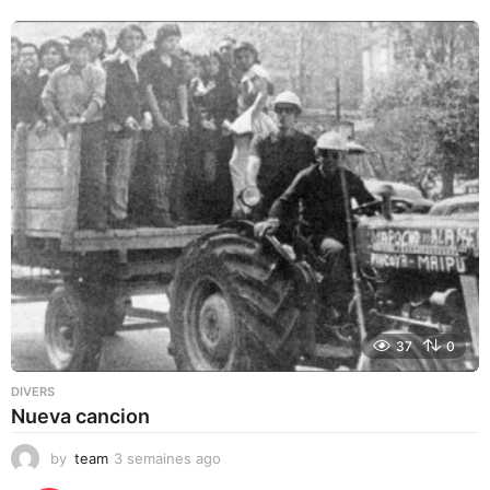
37
0
DIVERS
Nueva cancion
by
team
3 semaines ago
3
s