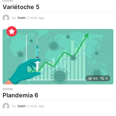
DIVERS
Variétoche 5
by
team
2 mois ago
3
s
e
m
a
i
n
e
s
a
g
o
63
0
DIVERS
Plandemia 6
by
team
2 mois ago
2
m
o