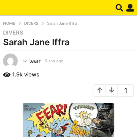
HOME
DIVERS
Sarah Jane Iffra
DIVERS
5
Sarah Jane Iffra
a
n
s
team
by
5 ans ago
4
a
m
g
o
1.9k
views
o
i
4
s
1
a
m
g
o
o
i
s
a
g
o