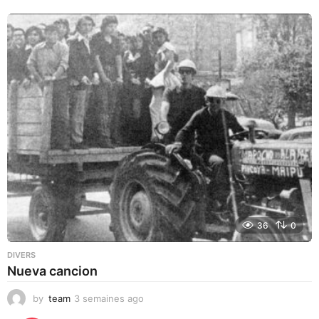
36
0
DIVERS
Nueva cancion
by
team
3 semaines ago
3
s