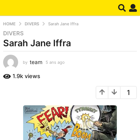
HOME
DIVERS
Sarah Jane Iffra
DIVERS
5
Sarah Jane Iffra
a
n
s
team
by
5 ans ago
4
a
m
g
o
1.9k
views
o
i
4
s
1
a
m
g
o
o
i
s
a
g
o