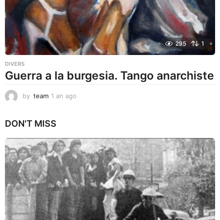
295
1
DIVERS
Guerra a la burgesia. Tango anarchiste
by
team
1 an ago
1
a
n
DON'T MISS
a
g
o