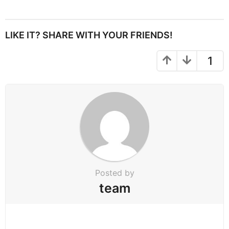
s
t
P
LIKE IT? SHARE WITH YOUR FRIENDS!
a
g
1
i
n
a
t
i
o
n
Posted by
team