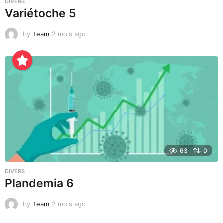
DIVERS
Variétoche 5
by
team
2 mois ago
3
s
e
m
a
i
n
e
s
a
g
o
63
0
DIVERS
Plandemia 6
by
team
2 mois ago
2
m
o