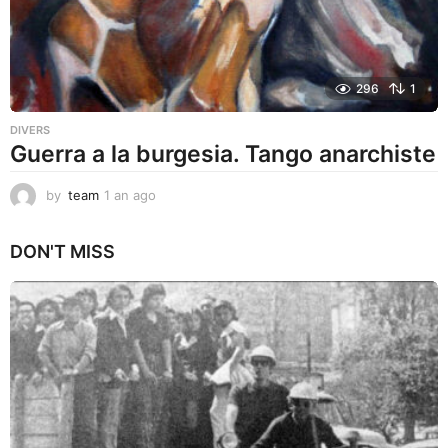
296
1
DIVERS
Guerra a la burgesia. Tango anarchiste
by
team
1 an ago
1
a
n
DON'T MISS
a
g
o