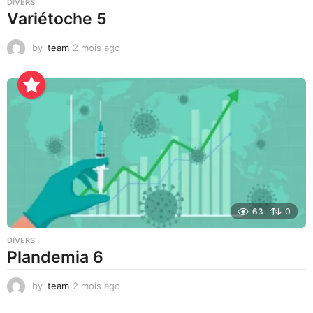
DIVERS
Variétoche 5
by
team
2 mois ago
3
s
e
m
a
i
n
e
s
a
g
o
63
0
DIVERS
Plandemia 6
by
team
2 mois ago
2
m
o