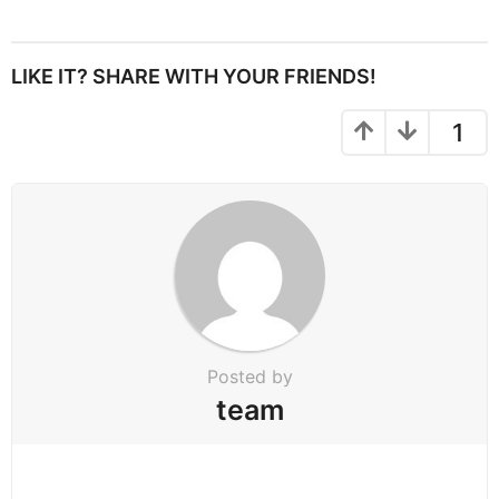
s
t
P
LIKE IT? SHARE WITH YOUR FRIENDS!
a
g
1
i
n
a
t
i
o
n
Posted by
team