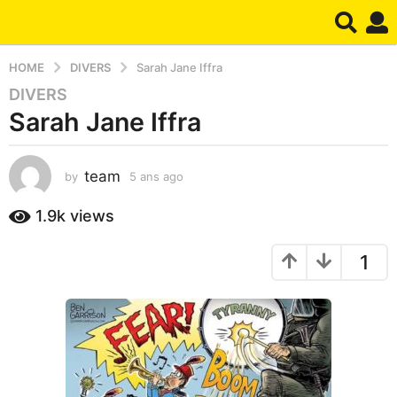
HOME
DIVERS
Sarah Jane Iffra
DIVERS
5
Sarah Jane Iffra
a
n
s
team
by
5 ans ago
4
a
m
g
o
1.9k
views
o
i
4
s
1
a
m
g
o
o
i
s
a
g
o