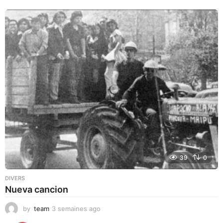
39
0
DIVERS
Nueva cancion
by
team
3 semaines ago
3
s