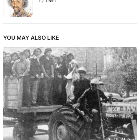
by
team
YOU MAY ALSO LIKE
35
0