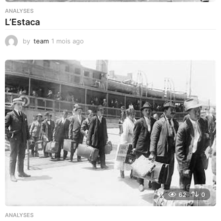
ANALYSES
L’Estaca
by
team
1 mois ago
1
m
o
i
s
a
g
o
62
0
ANALYSES