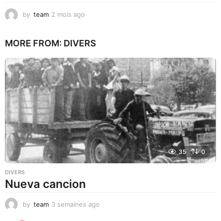
by
team
2 mois ago
1
m
o
MORE FROM:
DIVERS
i
s
a
g
o
35
0
DIVERS
Nueva cancion
by
team
3 semaines ago
3
s