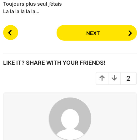
Toujours plus seul j’étais
La la la la la la…
P
NEXT
o
s
t
P
LIKE IT? SHARE WITH YOUR FRIENDS!
a
g
2
i
n
a
t
i
o
n