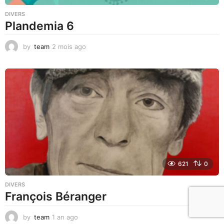
DIVERS
Plandemia 6
by
team
2 mois ago
2
m
o
i
s
a
g
o
621
0
DIVERS
François Béranger
by
team
1 an ago
1