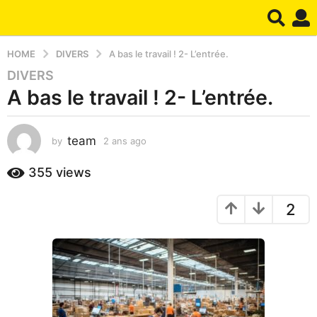
HOME
DIVERS
A bas le travail ! 2- L’entrée.
DIVERS
2
A bas le travail ! 2- L’entrée.
a
n
s
team
by
2 ans ago
2
a
a
g
n
355
views
o
s
2
a
2
g
a
o
n
s
a
g
o