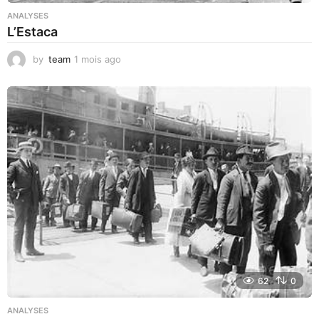
ANALYSES
L’Estaca
by
team
1 mois ago
1
m
o
i
s
a
g
o
62
0
ANALYSES