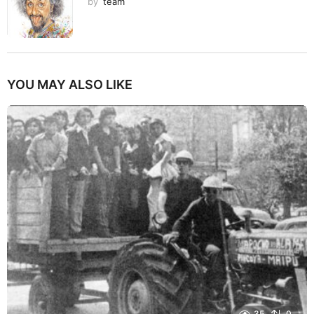
by
team
YOU MAY ALSO LIKE
35
0