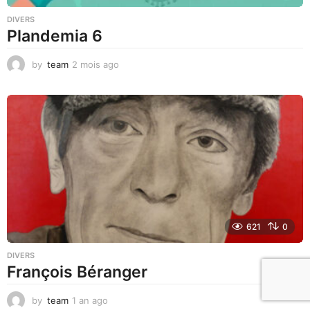
DIVERS
Plandemia 6
by
team
2 mois ago
2
m
o
i
s
a
g
o
621
0
DIVERS
François Béranger
by
team
1 an ago
1