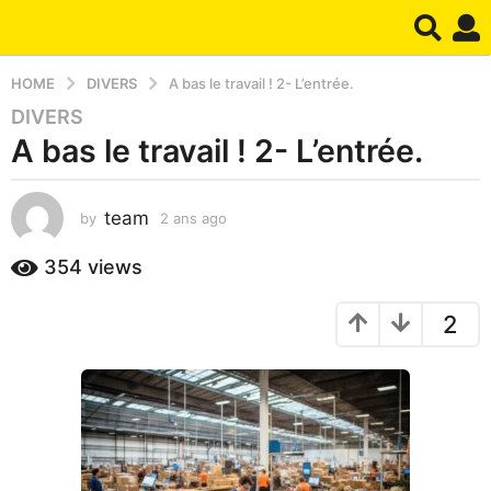
HOME
DIVERS
A bas le travail ! 2- L’entrée.
DIVERS
2
A bas le travail ! 2- L’entrée.
a
n
s
team
by
2 ans ago
2
a
a
g
n
354
views
o
s
2
a
2
g
a
o
n
s
a
g
o