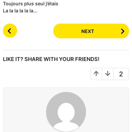
Toujours plus seul j’étais
La la la la la la…
P
NEXT
o
s
t
P
LIKE IT? SHARE WITH YOUR FRIENDS!
a
g
2
i
n
a
t
i
o
n