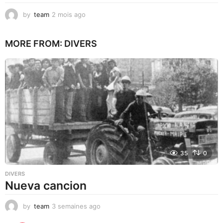
by
team
2 mois ago
1
m
o
MORE FROM:
DIVERS
i
s
a
g
o
35
0
DIVERS
Nueva cancion
by
team
3 semaines ago
3
s