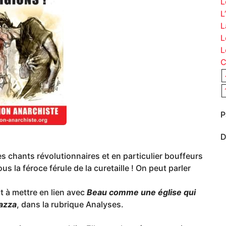
L
L
L
L
L
C
P
D
es chants révolutionnaires et en particulier bouffeurs
s la féroce férule de la curetaille ! On peut parler
st à mettre en lien avec
Beau comme une église qui
azza
, dans la rubrique Analyses.