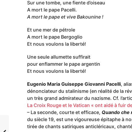
Sur une tombe, une fiente d’oiseau
A mort le pape Pacelli.
A mort le pape et vive Bakounine !
Et une mer de pétrole
A mort le pape Bergoglio
Et nous voulons la liberté!
Une seule allumette suffirait
pour enflammer le pape argentin
Et nous voulons la liberté!
Eugenio Maria Guiseppe Giovanni Pacelli
, ali
dénonciateur du stalinisme (en réalité de la rév
un très grand admirateur du nazisme. Cf. l’articl
La Croix Rouge et le Vatican « ont aidé à fuir d
– La seconde, courte et efficace,
Quando che 
du siècle 19, est une vigoureuse épitaphe à n
tirée de chants satiriques anticléricaux, chant