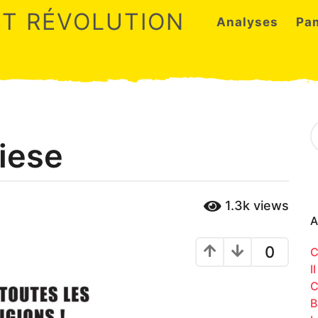
ET RÉVOLUTION
Analyses
Pa
S
e
iese
a
r
c
h
1.3k
views
f
o
A
r
:
0
C
I
C
B