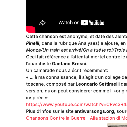
Cette chanson est anonyme, et date des alent
Pinelli
, dans la rubrique Analyses) a ajouté, en
Monza/Un train est arrivé/On a tué le roi/Trois 
Ceci fait référence à l’attentat mortel contre le 
l’anarchiste
Gaetano Bresci
.
Un camarade nous a écrit récemment:
« … à ma connaissance, il s’agit d’un collage de
toscane, composé par
Leoncarlo Settimelli
da
version, qu’on peut considérer comme l' »origin
inspirée »:
https://www.youtube.com/watch?v=CRvc3R
Plus d’infos sur le site
antiwarsongs.org
, sour
Chansons Contre la Guerre – Alla stazion di 