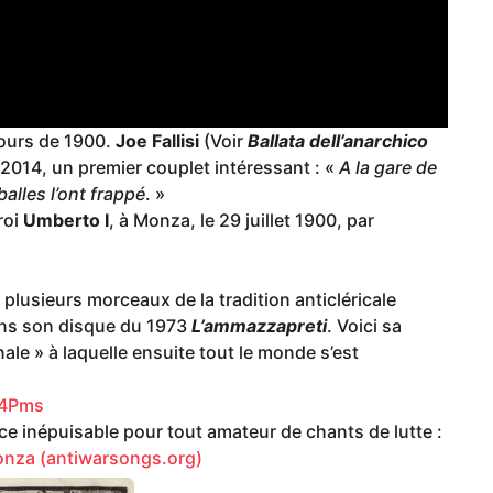
ours de 1900.
Joe Fallisi
(Voir
Ballata dell’anarchico
 2014, un premier couplet intéressant : «
A la gare de
balles l’ont frappé
. »
roi
Umberto I
, à Monza, le 29 juillet 1900, par
 plusieurs morceaux de la tradition anticléricale
ns son disque du 1973
L’ammazzapreti
. Voici sa
ale » à laquelle ensuite tout le monde s’est
44Pms
ce inépuisable pour tout amateur de chants de lutte :
Monza (antiwarsongs.org)