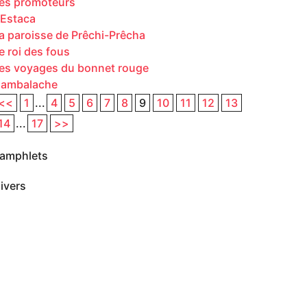
es promoteurs
’Estaca
a paroisse de Prêchi-Prêcha
e roi des fous
es voyages du bonnet rouge
ambalache
<<
1
...
4
5
6
7
8
9
10
11
12
13
14
...
17
>>
amphlets
ivers