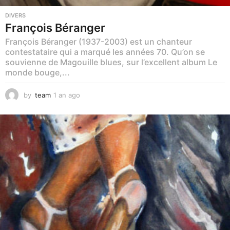
DIVERS
François Béranger
François Béranger (1937-2003) est un chanteur
contestataire qui a marqué les années 70. Qu’on se
souvienne de Magouille blues, sur l’excellent album Le
monde bouge,...
by
team
1 an ago
1
a
n
a
g
o