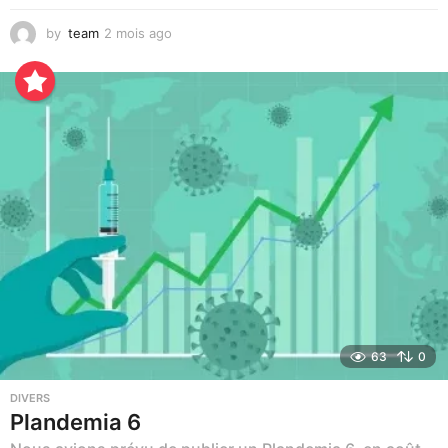
by
team
2 mois ago
3
s
e
m
a
i
n
e
s
a
g
o
63
0
DIVERS
Plandemia 6