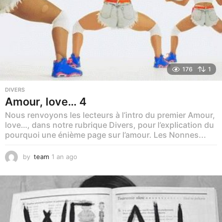
176
1
DIVERS
Amour, love… 4
Nous renvoyons les lecteurs à l’intro du premier Amour,
love…, dans notre rubrique Divers, pour l’explication du
pourquoi une énième page sur l’amour. Les Nonnes...
by
team
1 an ago
1
m
o
i
s
a
g