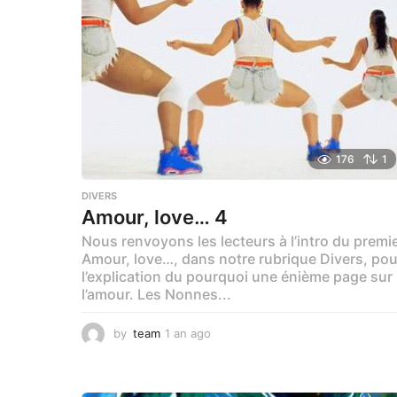
176
1
DIVERS
Amour, love… 4
Nous renvoyons les lecteurs à l’intro du premi
Amour, love…, dans notre rubrique Divers, pou
l’explication du pourquoi une énième page sur
l’amour. Les Nonnes...
by
team
1 an ago
1
m
o
i