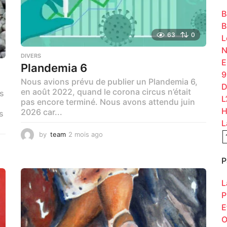
:
B
B
63
0
L
N
DIVERS
E
Plandemia 6
9
Nous avions prévu de publier un Plandemia 6,
D
en août 2022, quand le corona circus n’était
s
L
pas encore terminé. Nous avons attendu juin
H
2026 car...
s
L
by
team
2 mois ago
2
m
o
P
i
s
L
a
g
P
o
E
O