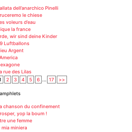
allata dell’anarchico Pinelli
ruceremo le chiese
es voleurs d’eau
ique la france
rde, wir sind deine Kinder
9 Luftballons
ieu Argent
’America
exagone
a rue des Lilas
1
2
3
4
5
6
...
17
>>
amphlets
a chanson du confinement
rosper, yop la boum !
tre une femme
 mia miniera