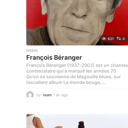
a
g
o
621
0
DIVERS
François Béranger
François Béranger (1937-2003) est un chanteu
contestataire qui a marqué les années 70.
Qu’on se souvienne de Magouille blues, sur
l’excellent album Le monde bouge,...
by
team
1 an ago
1
a
n
a
g
o