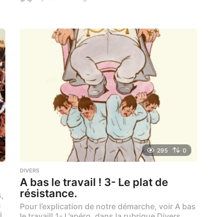
m
o
i
s
a
g
o
295
0
DIVERS
A bas le travail ! 3- Le plat de
résistance.
s,
n
Pour l’explication de notre démarche, voir A bas
i
le travail! 1- L’apéro, dans la rubrique Divers.