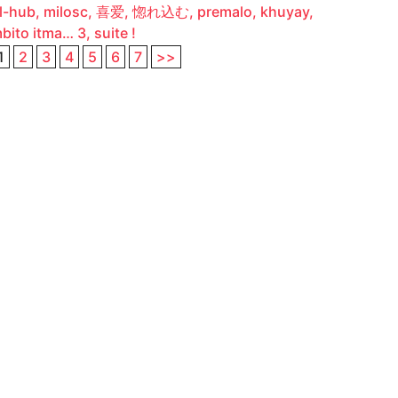
l-hub, milosc, 喜爱, 惚れ込む, premalo, khuyay,
bito itma… 3, suite !
1
2
3
4
5
6
7
>>