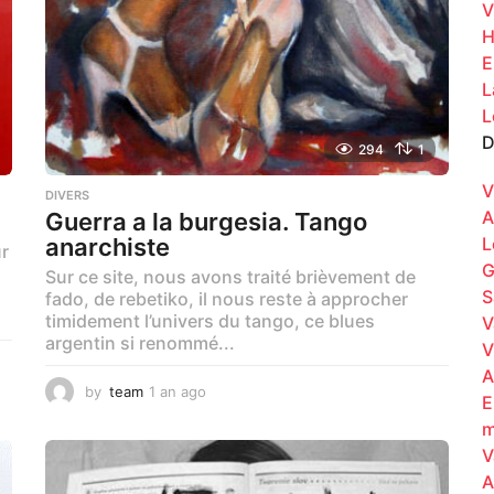
V
H
E
L
L
D
294
1
V
DIVERS
A
Guerra a la burgesia. Tango
anarchiste
L
r
G
Sur ce site, nous avons traité brièvement de
S
fado, de rebetiko, il nous reste à approcher
timidement l’univers du tango, ce blues
V
argentin si renommé...
V
A
by
team
1 an ago
1
E
a
m
n
V
a
g
A