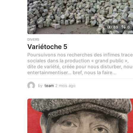
69
0
DIVERS
Variétoche 5
Poursuivons nos recherches des infimes trace
sociales dans la production « grand public »,
dite de variété, créée pour nous disturber, nou
entertainmentiser… bref, nous la faire...
by
team
2 mois ago
3
s
e
m
a
i
n
e
s