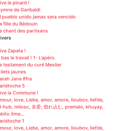
ive le pinard !
ymne de Garibaldi
l pueblo unido jamas sera vencido
a fille du Bédouin
e chant des partisans
ivers
iva Zapata !
 bas le travail ! 1- L’apéro.
e testament du curé Meslier
ilets jaunes
arah Jane Iffra
ariétoche 5
ive la Commune !
mour, love, Liebe, amor, amore, lioubov, liefde,
l-hub, milosc, 喜爱, 惚れ込む, premalo, khuyay,
bito itma…
ariétoche 1
mour, love, Liebe, amor, amore, lioubov, liefde,