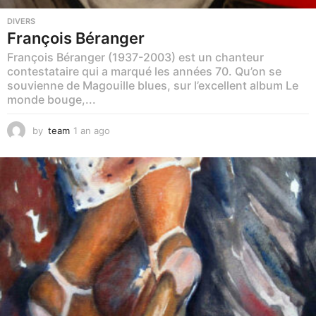
DIVERS
François Béranger
François Béranger (1937-2003) est un chanteur
contestataire qui a marqué les années 70. Qu’on se
souvienne de Magouille blues, sur l’excellent album Le
monde bouge,...
by
team
1 an ago
1
a
n
a
g
o