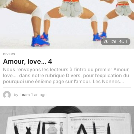
176
1
DIVERS
Amour, love… 4
Nous renvoyons les lecteurs à l’intro du premier Amour,
love…, dans notre rubrique Divers, pour l’explication du
pourquoi une énième page sur l’amour. Les Nonnes...
by
team
1 an ago
1
m
o
i
s
a
g