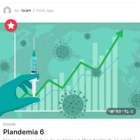
by
team
2 mois ago
3
s
e
m
a
i
n
e
s
a
g
o
63
0
DIVERS
Plandemia 6