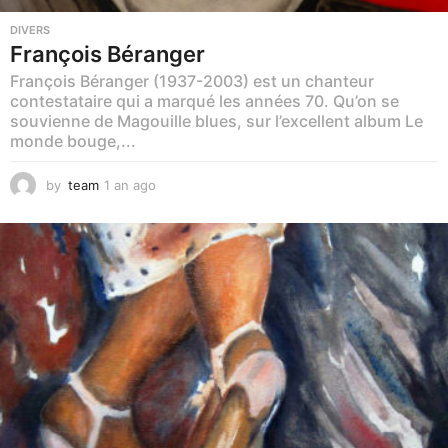
DIVERS
François Béranger
François Béranger (1937-2003) est un chanteur
contestataire qui a marqué les années 70. Qu’on se
souvienne de Magouille blues, sur l’excellent album Le
monde bouge,...
by
team
1 an ago
1
a
n
a
g
o