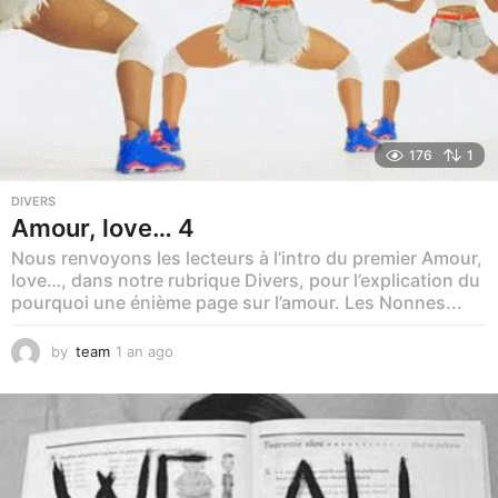
176
1
DIVERS
Amour, love… 4
Nous renvoyons les lecteurs à l’intro du premier Amour,
love…, dans notre rubrique Divers, pour l’explication du
pourquoi une énième page sur l’amour. Les Nonnes...
by
team
1 an ago
1
m
o
i
s
a
g