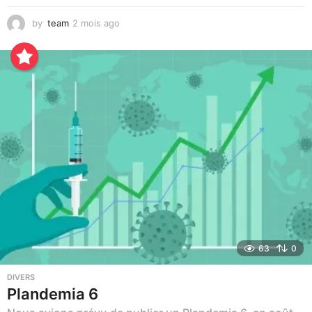
by
team
2 mois ago
3
s
e
m
a
i
n
e
s
a
g
o
63
0
DIVERS
Plandemia 6