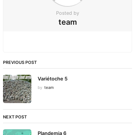
n
Posted by
team
PREVIOUS POST
Variétoche 5
by
team
NEXT POST
Plandemia 6