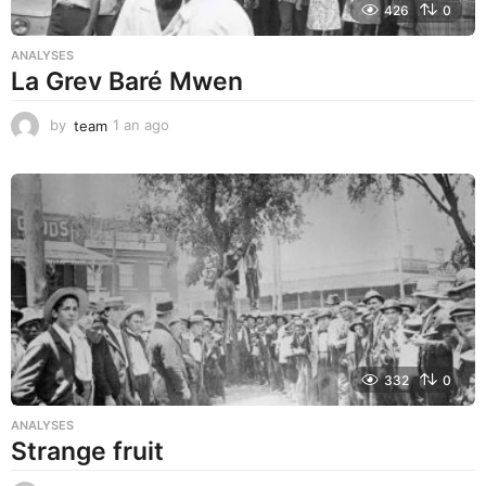
426
0
ANALYSES
La Grev Baré Mwen
by
team
1 an ago
1
a
n
a
g
o
332
0
ANALYSES
Strange fruit