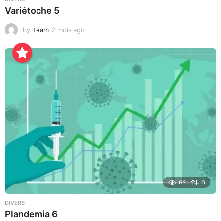
Variétoche 5
by
team
2 mois ago
3
s
e
m
a
i
n
e
s
a
g
o
62
0
DIVERS
Plandemia 6