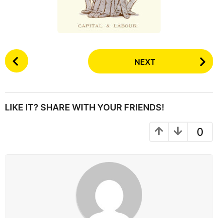
P
NEXT
o
s
t
P
LIKE IT? SHARE WITH YOUR FRIENDS!
a
g
0
i
n
a
t
i
o