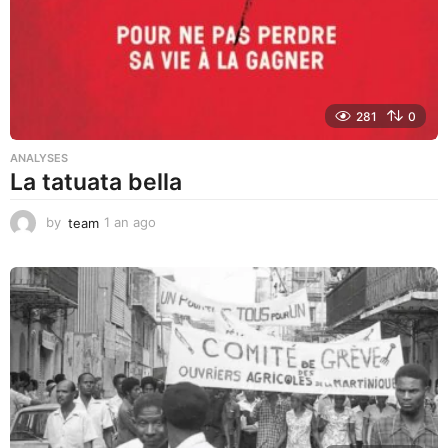
a
g
o
281
0
ANALYSES
La tatuata bella
by
team
1 an ago
1
a
n
a
g
o