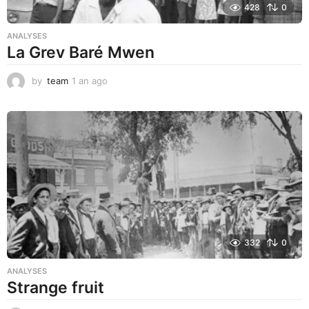
428
0
ANALYSES
La Grev Baré Mwen
by
team
1 an ago
1
a
n
a
g
o
332
0
ANALYSES
Strange fruit