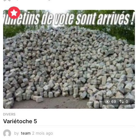
j
o
u
r
s
a
g
o
69
0
DIVERS
Variétoche 5
by
team
2 mois ago
3