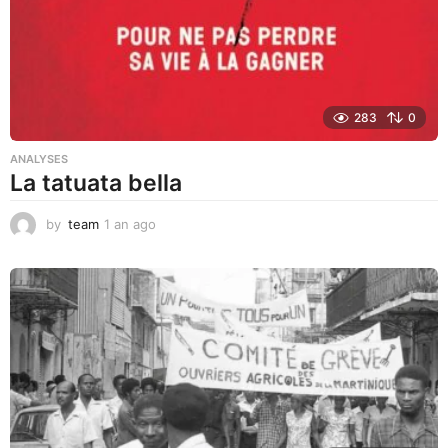
o
283
0
ANALYSES
La tatuata bella
by
team
1 an ago
1
a
n
a
g
o