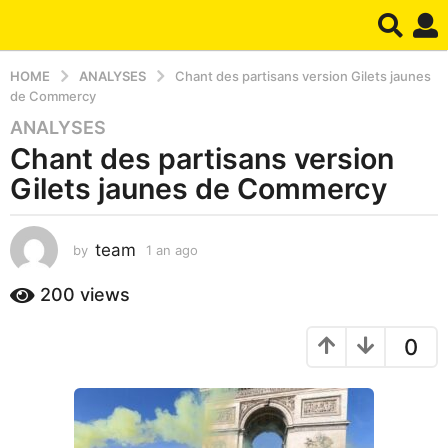
HOME
ANALYSES
Chant des partisans version Gilets jaunes
de Commercy
ANALYSES
1
Chant des partisans version
a
n
Gilets jaunes de Commercy
a
g
o
team
by
1 an ago
1
a
1
n
200
views
a
a
n
g
a
0
o
g
o