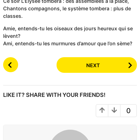
Ce soir L’Élysée tombera : des assemblées à la place,
Chantons compagnons, le système tombera : plus de
classes.
Amie, entends-tu les oiseaux des jours heureux qui se
lèvent?
Ami, entends-tu les murmures d’amour que l’on sème?
P
NEXT
o
s
t
P
LIKE IT? SHARE WITH YOUR FRIENDS!
a
g
0
i
n
a