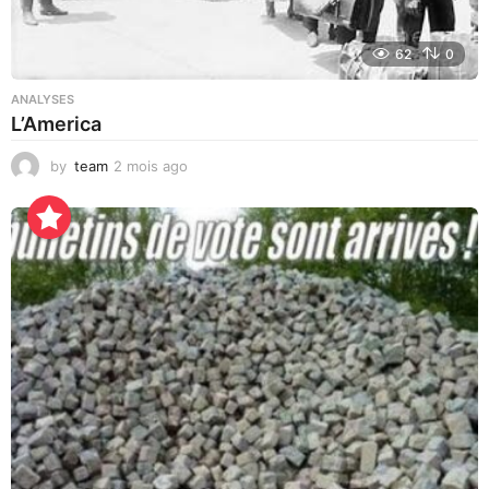
62
0
ANALYSES
L’America
by
team
2 mois ago
2
j
o
u
r
s
a
g
o