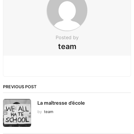
t
i
o
n
Posted by
team
PREVIOUS POST
La maîtresse d’école
by
team