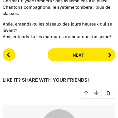
Ce soir L’Élysée tombera : des assemblées à la place,
Chantons compagnons, le système tombera : plus de
classes.
Amie, entends-tu les oiseaux des jours heureux qui se
lèvent?
Ami, entends-tu les murmures d’amour que l’on sème?
P
NEXT
o
s
t
P
LIKE IT? SHARE WITH YOUR FRIENDS!
a
g
0
i
n
a