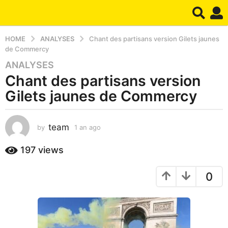
HOME
ANALYSES
Chant des partisans version Gilets jaunes
de Commercy
ANALYSES
1
Chant des partisans version
a
n
Gilets jaunes de Commercy
a
g
o
team
by
1 an ago
1
a
1
n
197
views
a
a
n
g
a
0
o
g
o