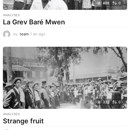
428
0
ANALYSES
La Grev Baré Mwen
by
team
1 an ago
1
a
n
a
g
o
332
0
ANALYSES
Strange fruit