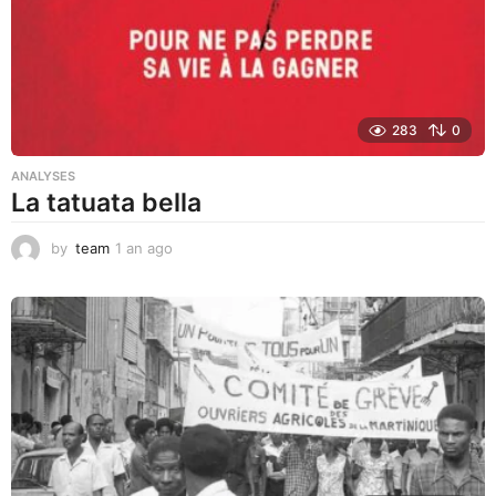
o
283
0
ANALYSES
La tatuata bella
by
team
1 an ago
1
a
n
a
g
o