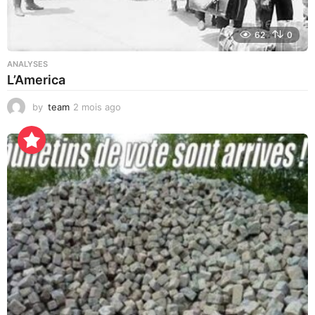
62
0
ANALYSES
L’America
by
team
2 mois ago
2
j
o
u
r
s
a
g
o