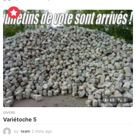
j
o
u
r
s
a
g
o
69
0
DIVERS
Variétoche 5
by
team
2 mois ago
3