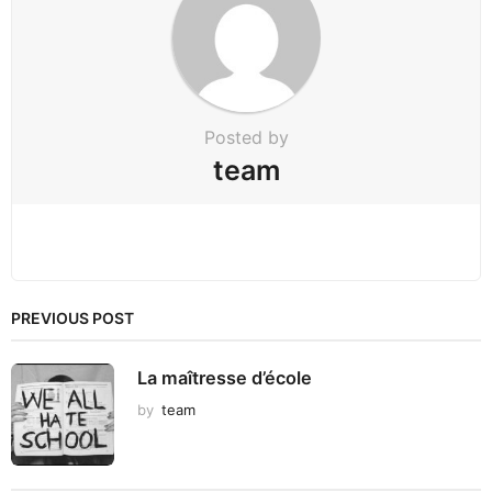
t
i
o
n
Posted by
team
PREVIOUS POST
La maîtresse d’école
by
team