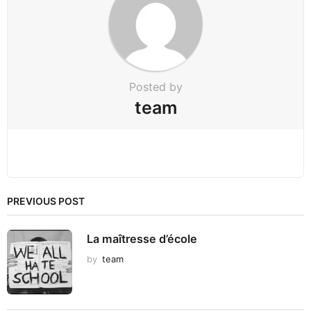
t
i
o
n
Posted by
team
PREVIOUS POST
La maîtresse d’école
by
team