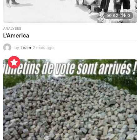
62
0
ANALYSES
L’America
by
team
2 mois ago
2
j
o
u
r
s
a
g
o