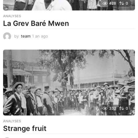
428
0
ANALYSES
La Grev Baré Mwen
by
team
1 an ago
1
a
n
a
g
o
332
0
ANALYSES
Strange fruit