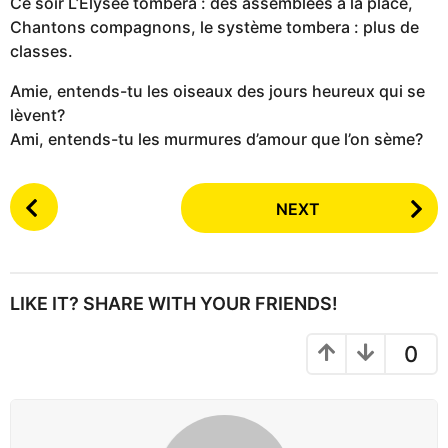
Ce soir L’Élysée tombera : des assemblées à la place,
Chantons compagnons, le système tombera : plus de
classes.
Amie, entends-tu les oiseaux des jours heureux qui se
lèvent?
Ami, entends-tu les murmures d’amour que l’on sème?
P
NEXT
o
s
t
P
LIKE IT? SHARE WITH YOUR FRIENDS!
a
g
0
i
n
a