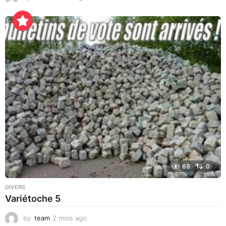
j
o
u
r
s
a
g
o
69
0
DIVERS
Variétoche 5
by
team
2 mois ago
3