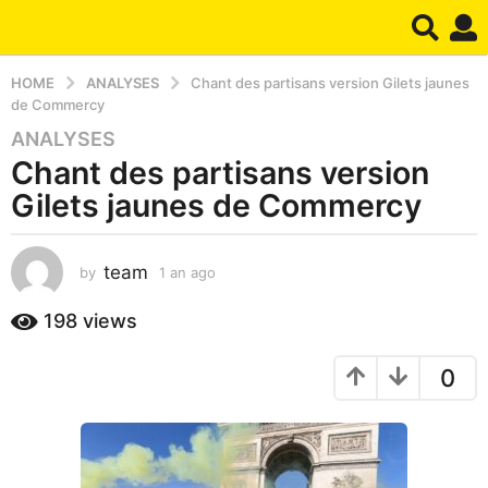
HOME
ANALYSES
Chant des partisans version Gilets jaunes
de Commercy
ANALYSES
1
Chant des partisans version
a
n
Gilets jaunes de Commercy
a
g
o
team
by
1 an ago
1
a
1
n
198
views
a
a
n
g
a
0
o
g
o