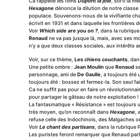
Ca rappelle les films
Dupont la joie
, sorti la 
Hexagone
dénonce la dilution de notre classe 
populace. Souvenons-nous de la vivifiante c
écrivit en 1931 et dans laquelle les frontières
Voir
Which side are you on ?
, dans la rubriqu
Renaud
ne va pas jusque là, mais, avec ses mo
n’y a que deux classes sociales, aux intérêts 
Voir, sur ce thème,
Les chiens couchants
, dan
Une petite ombre :
Jean Moulin
que
Renaud
se
personnage, ami de
De Gaulle
, a toujours été
toujours été : bossez et fermez-la. Son seul fait
Ca ne suffit pas pour en faire un révolutionnai
pour partager le gâteau de notre exploitation !
La fantasmatique « Résistance » est toujours 
très moyen, qu’on reconnaît dans
Hexagone
, 
refuse celle des Indochinois, des Malgaches ou
Voir
Le chant des partisans
, dans la rubrique
Les puristes feront remarquer que Renaud parl