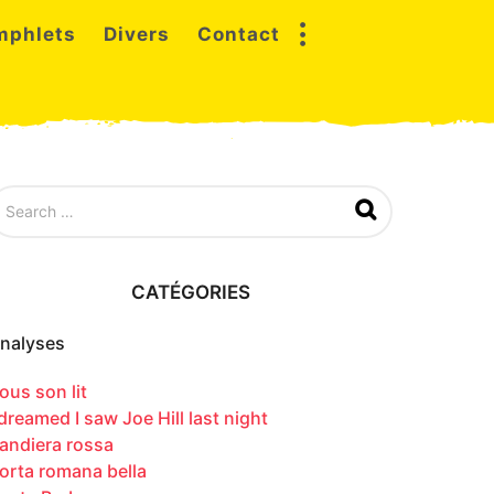
mphlets
Divers
Contact
CATÉGORIES
nalyses
ous son lit
 dreamed I saw Joe Hill last night
andiera rossa
orta romana bella