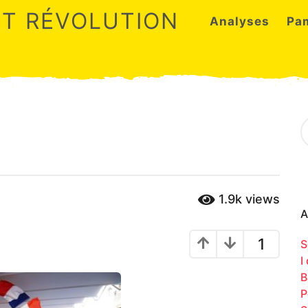
ET RÉVOLUTION
Analyses
Pa
S
e
a
r
c
h
1.9k
views
f
o
A
r
:
1
S
I
B
P