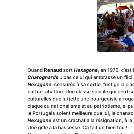
a
g
o
Quand
Renaud
sort
Hexagone
, en 1975, c’est 
Charognards
… pas celui qui embrasse un flic!
Hexagone
, censurée à sa sortie, fustige la cla
battue, abattue. Une classe sociale qui perd se
culturelles que lui jette une bourgeoisie arrog
claque au nationalisme et au patriotisme, si p
le Portugais soient meilleurs que lui, la chanso
Hexagone
est un crachat à la résignation, à la 
Une gifle à la bassesse. Ca fait un bien fou !