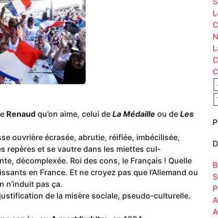
S
L
C
N
L
C
C
le
Renaud
qu’on aime, celui de
La Médaille
ou de
Les
P
sse ouvrière écrasée, abrutie, réifiée, imbécilisée,
D
s repères et se vautre dans les miettes cul-
ante, décomplexée. Roi des cons, le Français ! Quelle
B
uissants en France. Et ne croyez pas que l’Allemand ou
S
n n’induit pas ça.
P
justification de la misère sociale, pseudo-culturelle.
A
A