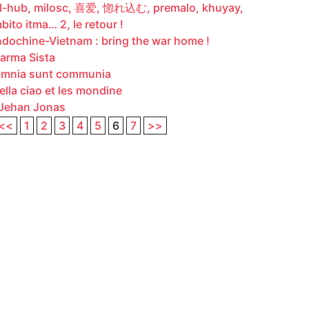
l-hub, milosc, 喜爱, 惚れ込む, premalo, khuyay,
bito itma… 2, le retour !
ndochine-Vietnam : bring the war home !
arma Sista
mnia sunt communia
ella ciao et les mondine
ehan Jonas
<<
1
2
3
4
5
6
7
>>