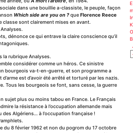
même année, ou
A mort l’arbitre
, en 1984.
E
sociale dans une bouillie a-classiste, le peuple, façon
m
hanson
Which side are you on ?
que
Florence Reece
I
 de classe sont clairement mises en avant.
K
e Analyses.
O
ts, dénonce ce qui entrave la claire conscience qu’il
B
antagoniques.
J
s la rubrique Analyses.
mble considérer comme un héros. Ce sinistre
 un bourgeois va-t-en-guerre, et son programme a
 d’arme est d’avoir été arrêté et torturé par les nazis.
re. Tous les bourgeois se font, sans cesse, la guerre
un sujet plus ou moins tabou en France. Le Français
admire la résistance à l’occupation allemande mais
 des Algériens… à l’occupation française !
 Pamphlets.
e du 8 février 1962 et non du pogrom du 17 octobre