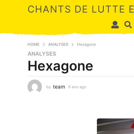
CHANTS DE LUTTE 
HOME
ANALYSES
Hexagone
ANALYSES
6
Hexagone
a
n
s
a
team
by
6 ans ago
4
g
m
o
o
4
i
s
m
a
o
g
i
o
s