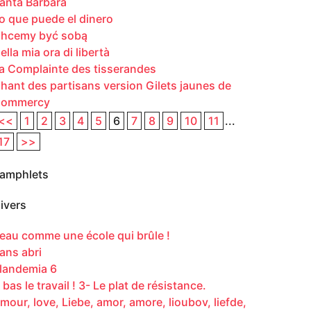
anta Barbara
o que puede el dinero
hcemy być sobą
ella mia ora di libertà
a Complainte des tisserandes
hant des partisans version Gilets jaunes de
ommercy
<<
1
2
3
4
5
6
7
8
9
10
11
...
17
>>
amphlets
ivers
eau comme une école qui brûle !
ans abri
landemia 6
 bas le travail ! 3- Le plat de résistance.
mour, love, Liebe, amor, amore, lioubov, liefde,