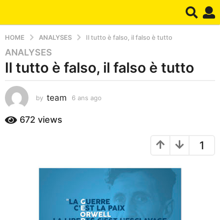
HOME
ANALYSES
Il tutto è falso, il falso è tutto
ANALYSES
6
Il tutto è falso, il falso è tutto
a
n
s
team
by
6 ans ago
2
a
a
g
n
672
views
o
s
2
a
1
g
a
o
n
s
a
g
o