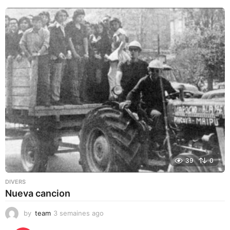
39
0
DIVERS
Nueva cancion
by
team
3 semaines ago
3
s