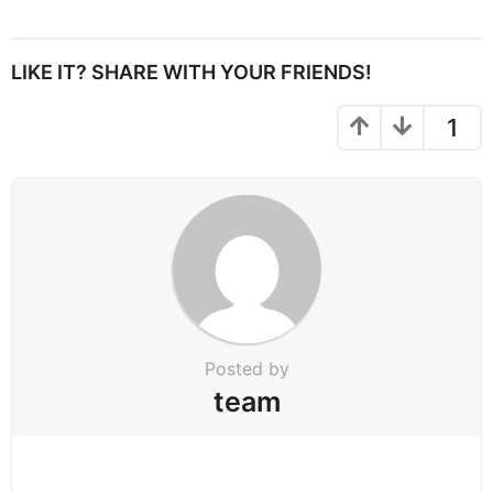
s
t
P
LIKE IT? SHARE WITH YOUR FRIENDS!
a
g
1
i
n
a
t
i
o
n
Posted by
team