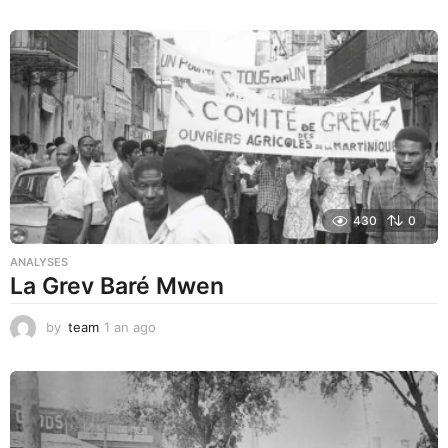
a
n
a
g
o
430
0
ANALYSES
La Grev Baré Mwen
by
team
1 an ago
1
a
n
a
g
o