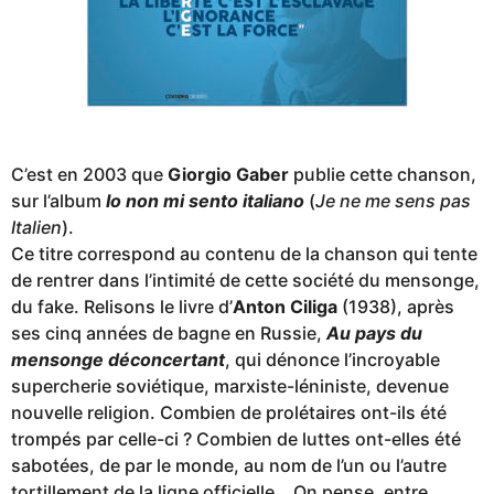
C’est en 2003 que
Giorgio Gaber
publie cette chanson,
sur l’album
Io non mi sento italiano
(
Je ne me sens pas
Italien
).
Ce titre correspond au contenu de la chanson qui tente
de rentrer dans l’intimité de cette société du mensonge,
du fake. Relisons le livre d’
Anton Ciliga
(1938), après
ses cinq années de bagne en Russie,
Au pays du
mensonge déconcertant
, qui dénonce l’incroyable
supercherie soviétique, marxiste-léniniste, devenue
nouvelle religion. Combien de prolétaires ont-ils été
trompés par celle-ci ? Combien de luttes ont-elles été
sabotées, de par le monde, au nom de l’un ou l’autre
tortillement de la ligne officielle… On pense, entre