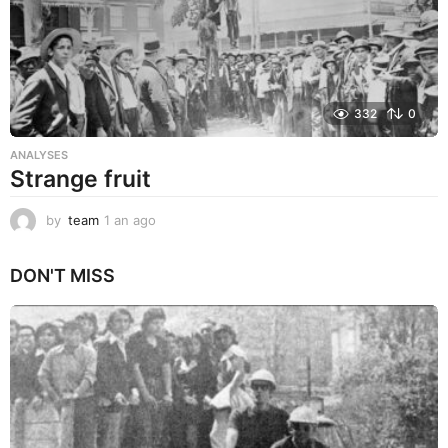
332
0
ANALYSES
Strange fruit
by
team
1 an ago
1
a
n
DON'T MISS
a
g
o