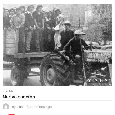
36
0
DIVERS
Nueva cancion
by
team
3 semaines ago
3
s