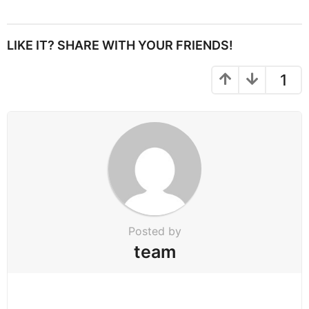
s
t
P
LIKE IT? SHARE WITH YOUR FRIENDS!
a
g
1
i
n
a
t
i
o
n
Posted by
team