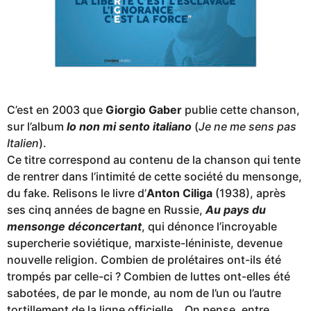
C’est en 2003 que
Giorgio Gaber
publie cette chanson,
sur l’album
Io non mi sento italiano
(
Je ne me sens pas
Italien
).
Ce titre correspond au contenu de la chanson qui tente
de rentrer dans l’intimité de cette société du mensonge,
du fake. Relisons le livre d’
Anton Ciliga
(1938), après
ses cinq années de bagne en Russie,
Au pays du
mensonge déconcertant
, qui dénonce l’incroyable
supercherie soviétique, marxiste-léniniste, devenue
nouvelle religion. Combien de prolétaires ont-ils été
trompés par celle-ci ? Combien de luttes ont-elles été
sabotées, de par le monde, au nom de l’un ou l’autre
tortillement de la ligne officielle… On pense, entre