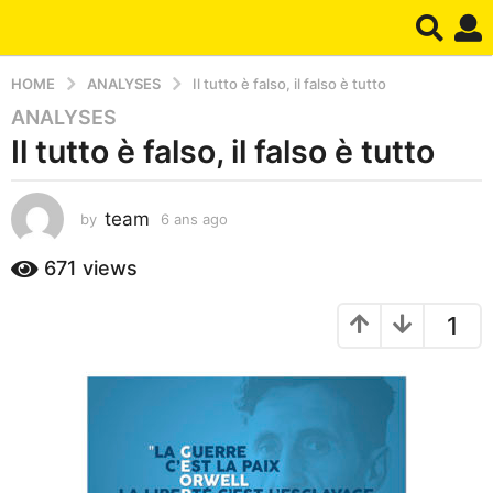
HOME
ANALYSES
Il tutto è falso, il falso è tutto
ANALYSES
6
Il tutto è falso, il falso è tutto
a
n
s
team
by
6 ans ago
2
a
a
g
n
671
views
o
s
2
a
1
g
a
o
n
s
a
g
o