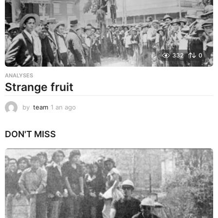
332
0
ANALYSES
Strange fruit
by
team
1 an ago
1
a
n
DON'T MISS
a
g
o