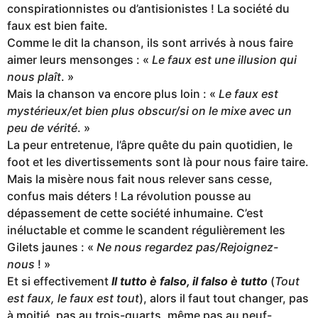
conspirationnistes ou d’antisionistes ! La société du
faux est bien faite.
Comme le dit la chanson, ils sont arrivés à nous faire
aimer leurs mensonges : «
Le faux est une illusion qui
nous plaît
. »
Mais la chanson va encore plus loin : «
Le faux est
mystérieux/et bien plus obscur/si on le mixe avec un
peu de vérité
. »
La peur entretenue, l’âpre quête du pain quotidien, le
foot et les divertissements sont là pour nous faire taire.
Mais la misère nous fait nous relever sans cesse,
confus mais déters ! La révolution pousse au
dépassement de cette société inhumaine. C’est
inéluctable et comme le scandent régulièrement les
Gilets jaunes : «
Ne nous regardez pas/Rejoignez-
nous
! »
Et si effectivement
Il tutto è falso, il falso è tutto
(
Tout
est faux, le faux est tout
), alors il faut tout changer, pas
à moitié, pas au trois-quarts, même pas au neuf-