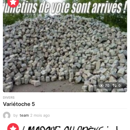
u
r
s
a
g
o
70
0
DIVERS
Variétoche 5
by
team
2 mois ago
4
s
e