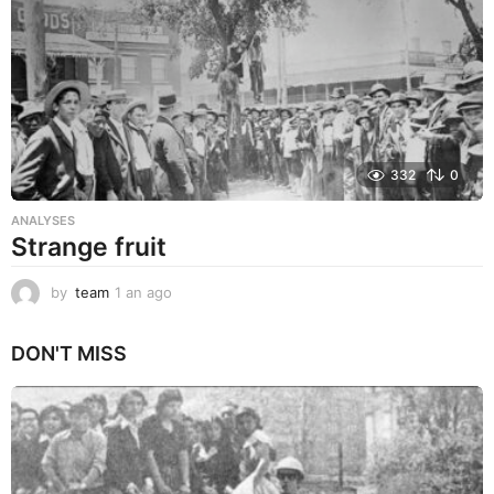
o
332
0
ANALYSES
Strange fruit
by
team
1 an ago
1
a
n
DON'T MISS
a
g
o