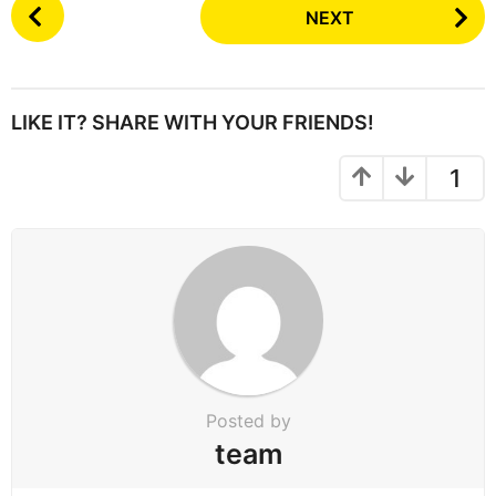
P
NEXT
o
s
t
P
LIKE IT? SHARE WITH YOUR FRIENDS!
a
g
1
i
n
a
t
i
o
n
Posted by
team