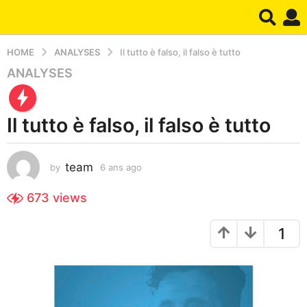
HOME
ANALYSES
Il tutto è falso, il falso è tutto
ANALYSES
6
a
n
Il tutto è falso, il falso è tutto
s
a
g
team
by
6 ans ago
2
o
a
2
n
673
views
a
s
a
n
1
g
s
o
a
g
o