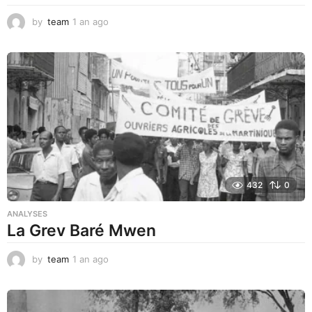
by
team
1 an ago
1
a
n
a
g
o
432
0
ANALYSES
La Grev Baré Mwen
by
team
1 an ago
1
a
n
a
g