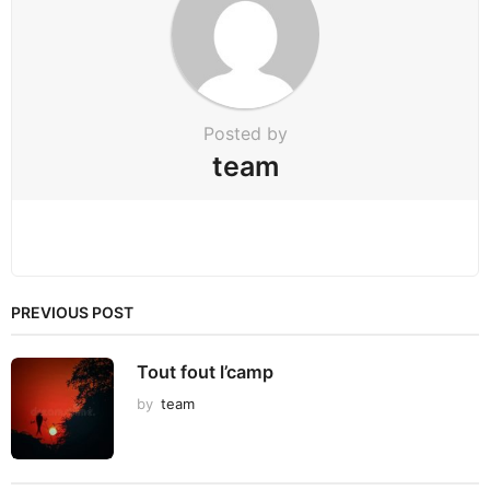
t
i
o
n
Posted by
team
PREVIOUS POST
Tout fout l’camp
by
team