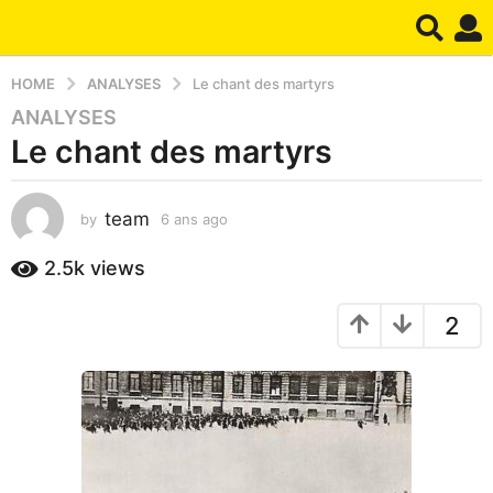
HOME
ANALYSES
Le chant des martyrs
ANALYSES
6
Le chant des martyrs
a
n
s
team
by
6 ans ago
1
a
m
g
o
2.5k
views
o
i
1
s
2
a
m
g
o
o
i
s
a
g
o