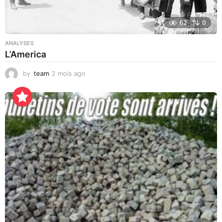
62
0
ANALYSES
L’America
by
team
2 mois ago
2
j
o
u
r
s
a
g
o