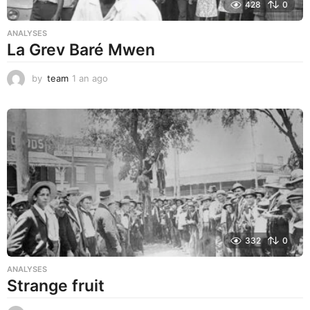
428
0
ANALYSES
La Grev Baré Mwen
by
team
1 an ago
1
a
n
a
g
o
332
0
ANALYSES
Strange fruit