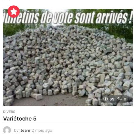
j
o
u
r
s
a
g
o
69
0
DIVERS
Variétoche 5
by
team
2 mois ago
3
s