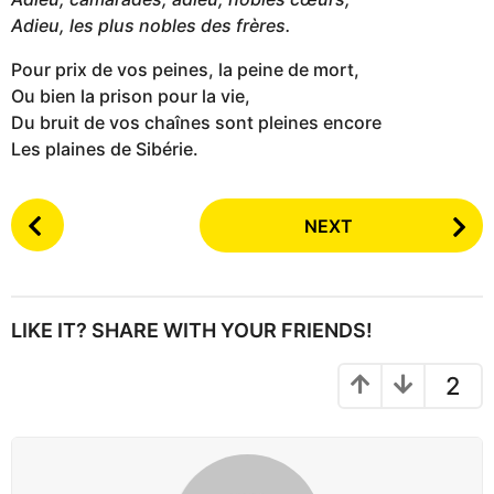
Adieu, les plus nobles des frères.
Pour prix de vos peines, la peine de mort,
Ou bien la prison pour la vie,
Du bruit de vos chaînes sont pleines encore
Les plaines de Sibérie.
P
NEXT
o
s
t
P
LIKE IT? SHARE WITH YOUR FRIENDS!
a
g
2
i
n
a