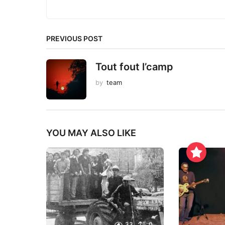
o
n
PREVIOUS POST
Tout fout l’camp
by
team
YOU MAY ALSO LIKE
33
0