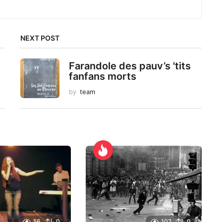
NEXT POST
Farandole des pauv’s 'tits
fanfans morts
by
team
56
0
102
0