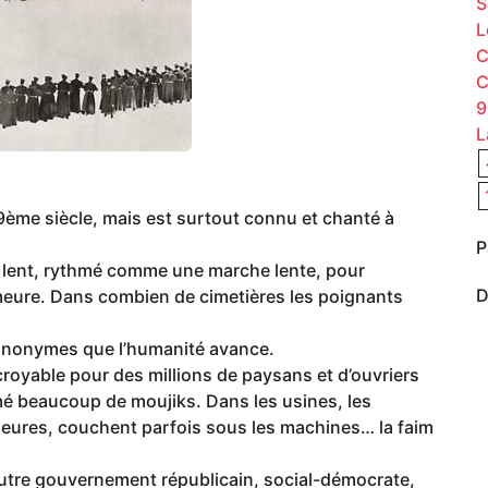
S
L
C
C
9
L
19ème siècle, mais est surtout connu et chanté à
P
, lent, rythmé comme une marche lente, pour
D
eure. Dans combien de cimetières les poignants
s anonymes que l’humanité avance.
croyable pour des millions de paysans et d’ouvriers
é beaucoup de moujiks. Dans les usines, les
 heures, couchent parfois sous les machines… la faim
 autre gouvernement républicain, social-démocrate,