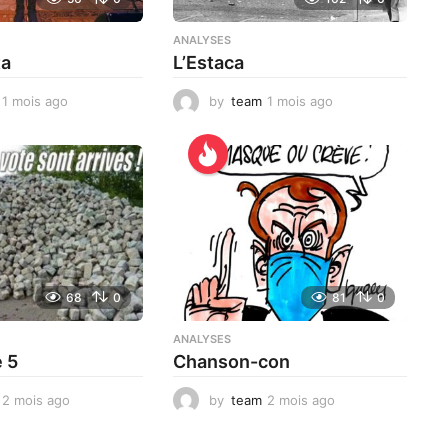
ANALYSES
ta
L’Estaca
1 mois ago
1
by
team
1 mois ago
1
m
m
o
o
i
i
s
s
a
a
g
g
o
o
68
0
81
0
ANALYSES
e 5
Chanson-con
2 mois ago
3
by
team
2 mois ago
1
s
m
e
o