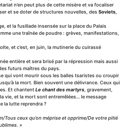
étariat n’en peut plus de cette misère et va focaliser
niser et se doter de structures nouvelles, des
Soviets
,
et la fusillade insensée sur la place du Palais
comme une traînée de poudre : grèves, manifestations,
te, et c’est, en juin, la mutinerie du cuirassé
e entière et sera brisé par la répression mais aussi
es futurs maîtres du pays.
e qui vont mourir sous les balles tsaristes ou croupir
usqu’à la mort. Bien souvent une délivrance. Ceux qui
des. Et chantent
Le chant des martyrs
, gravement,
 la vie, et la mort sont entremêlées… le message
e la lutte reprendra ?
m/Tous ceux qu’on méprise et opprime/De votre pitié
sublimes
. »