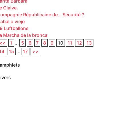
anta Barbara
e Glaive.
ompagnie Républicaine de… Sécurité ?
aballo viejo
9 Luftballons
a Marcha de la bronca
<<
1
...
5
6
7
8
9
10
11
12
13
14
15
...
17
>>
amphlets
ivers