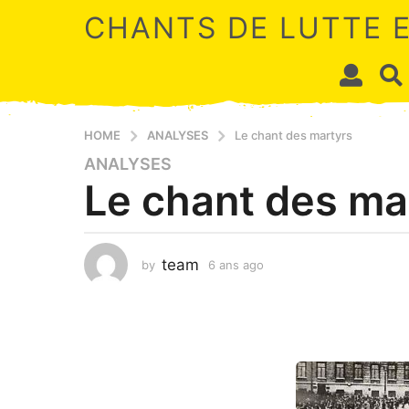
CHANTS DE LUTTE 
HOME
ANALYSES
Le chant des martyrs
ANALYSES
6
Le chant des ma
a
n
s
a
team
by
6 ans ago
1
g
m
o
o
1
i
s
m
a
o
g
i
o
s