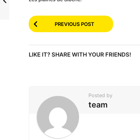
P
PREVIOUS POST
o
s
t
LIKE IT? SHARE WITH YOUR FRIENDS!
P
a
g
i
Posted by
n
team
a
t
i