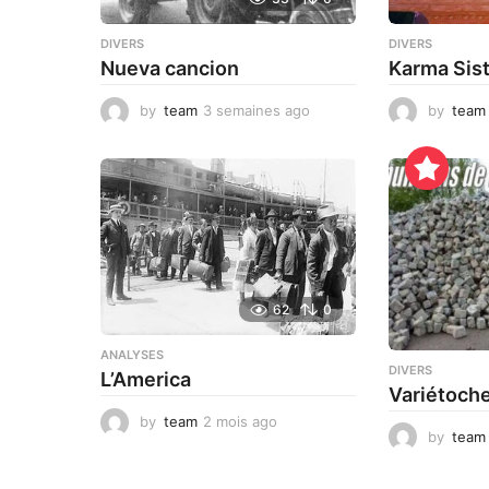
DIVERS
DIVERS
Nueva cancion
Karma Sis
by
team
3 semaines ago
3
by
team
s
e
m
a
i
n
e
s
a
62
0
g
o
ANALYSES
DIVERS
L’America
Variétoch
by
team
2 mois ago
1
by
team
1
h
e