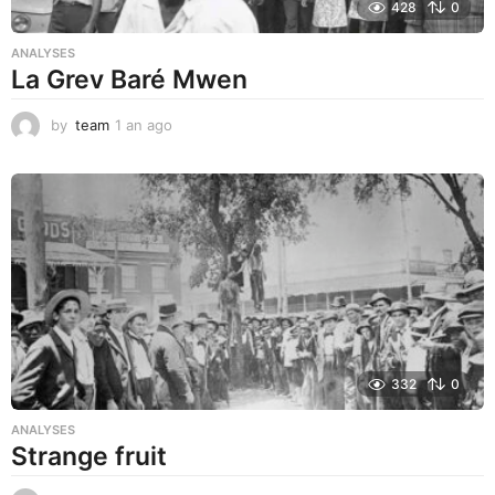
428
0
ANALYSES
La Grev Baré Mwen
by
team
1 an ago
1
a
n
a
g
o
332
0
ANALYSES
Strange fruit