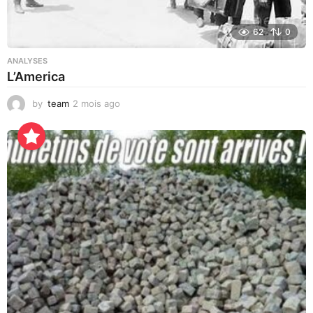
62
0
ANALYSES
L’America
by
team
2 mois ago
2
j
o
u
r
s
a
g
o