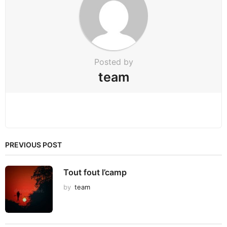
t
i
o
n
Posted by
team
PREVIOUS POST
Tout fout l’camp
by
team