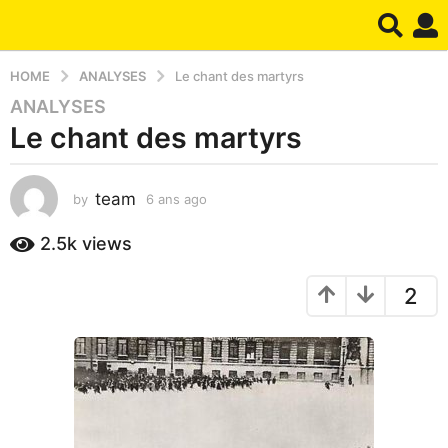
HOME
ANALYSES
Le chant des martyrs
ANALYSES
6
Le chant des martyrs
a
n
s
team
by
6 ans ago
1
a
m
g
o
2.5k
views
o
i
1
s
2
a
m
g
o
o
i
s
a
g
o