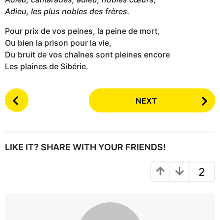
Adieu, les plus nobles des frères.
Pour prix de vos peines, la peine de mort,
Ou bien la prison pour la vie,
Du bruit de vos chaînes sont pleines encore
Les plaines de Sibérie.
P
NEXT
o
s
t
P
LIKE IT? SHARE WITH YOUR FRIENDS!
a
g
2
i
n
a