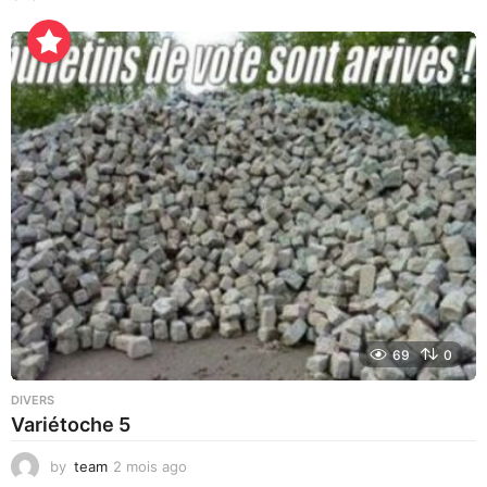
j
o
u
r
s
a
g
o
69
0
DIVERS
Variétoche 5
by
team
2 mois ago
3
s