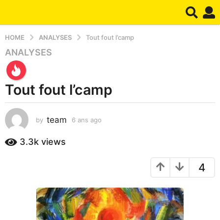
HOME
ANALYSES
Tout fout l’camp
ANALYSES
6
a
n
Tout fout l’camp
s
a
g
team
by
6 ans ago
1
o
a
1
n
3.3k
views
a
a
g
n
4
o
a
g
o