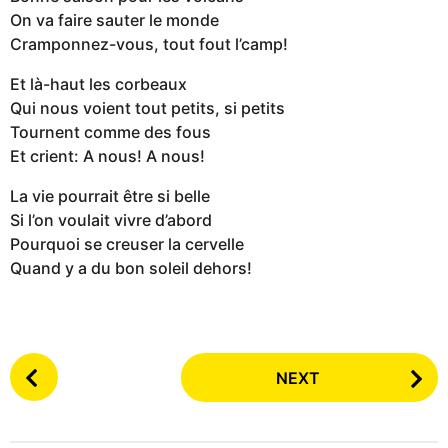
On va faire sauter le monde
Cramponnez-vous, tout fout l’camp!
Et là-haut les corbeaux
Qui nous voient tout petits, si petits
Tournent comme des fous
Et crient: A nous! A nous!
La vie pourrait être si belle
Si l’on voulait vivre d’abord
Pourquoi se creuser la cervelle
Quand y a du bon soleil dehors!
P
NEXT
o
s
t