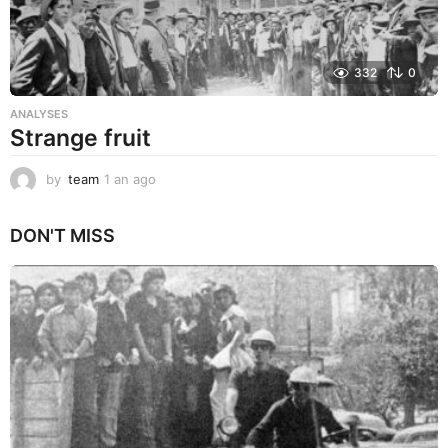
332
0
ANALYSES
Strange fruit
by
team
1 an ago
1
a
n
DON'T MISS
a
g
o