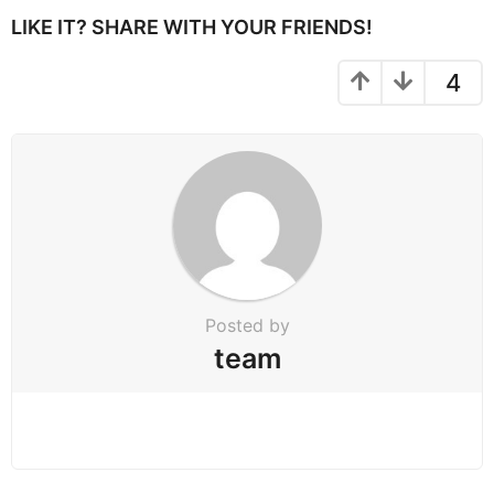
P
LIKE IT? SHARE WITH YOUR FRIENDS!
a
g
4
i
n
a
t
i
o
n
Posted by
team