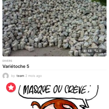
o
68
0
DIVERS
Variétoche 5
by
team
2 mois ago
3
s
e
m
a
i
n
e