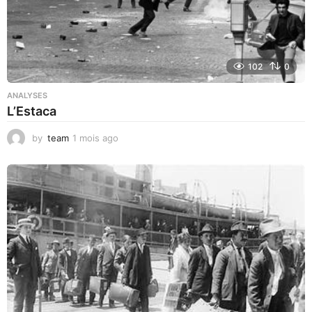
102
0
ANALYSES
L’Estaca
by
team
1 mois ago
1
m
o
i
s
a
g
o