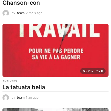
Chanson-con
by
team
2 mois ago
1
m
o
i
s
a
g
o
282
0
ANALYSES
La tatuata bella
by
team
1 an ago
1
a
n