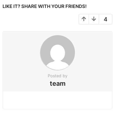
P
LIKE IT? SHARE WITH YOUR FRIENDS!
a
g
4
i
n
a
t
i
o
n
Posted by
team