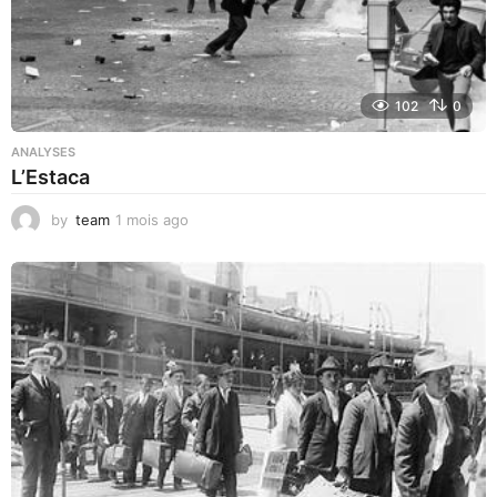
102
0
ANALYSES
L’Estaca
by
team
1 mois ago
1
m
o
i
s
a
g
o