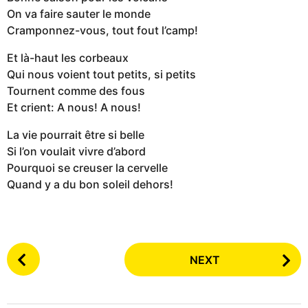
On va faire sauter le monde
Cramponnez-vous, tout fout l’camp!
Et là-haut les corbeaux
Qui nous voient tout petits, si petits
Tournent comme des fous
Et crient: A nous! A nous!
La vie pourrait être si belle
Si l’on voulait vivre d’abord
Pourquoi se creuser la cervelle
Quand y a du bon soleil dehors!
P
NEXT
o
s
t