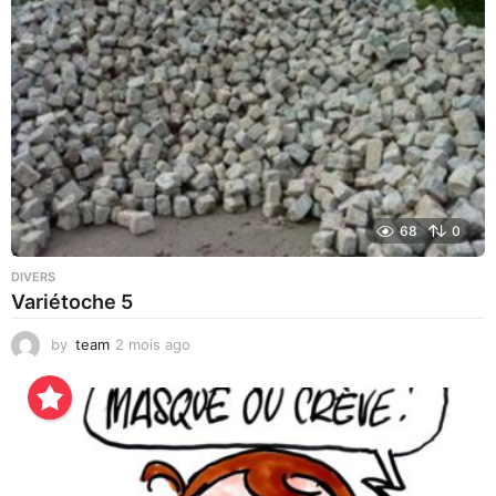
o
68
0
DIVERS
Variétoche 5
by
team
2 mois ago
3
s
e
m
a
i
n
e