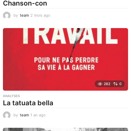
Chanson-con
by
team
2 mois ago
1
m
o
i
s
a
g
o
282
0
ANALYSES
La tatuata bella
by
team
1 an ago
1
a
n