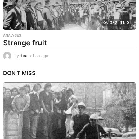
332
0
ANALYSES
Strange fruit
by
team
1 an ago
1
a
n
DON'T MISS
a
g
o