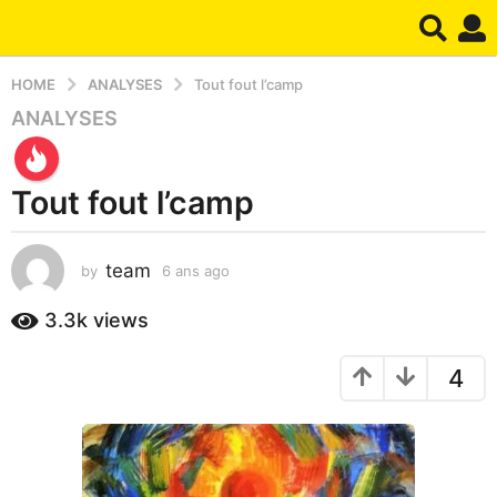
HOME
ANALYSES
Tout fout l’camp
ANALYSES
6
a
n
Tout fout l’camp
s
a
g
team
by
6 ans ago
1
o
a
1
n
3.3k
views
a
a
g
n
4
o
a
g
o