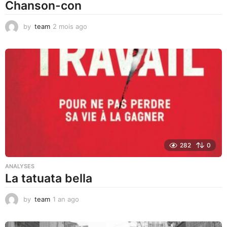
Chanson-con
by
team
2 mois ago
1
m
o
i
s
a
g
o
282
0
ANALYSES
La tatuata bella
by
team
1 an ago
1
a
n