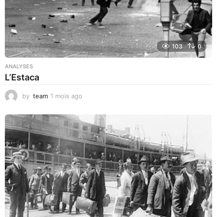
103
0
ANALYSES
L’Estaca
by
team
1 mois ago
1
m
o
i
s
a
g
o