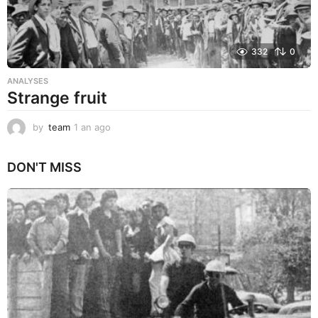
332
0
ANALYSES
Strange fruit
by
team
1 an ago
1
a
n
DON'T MISS
a
g
o