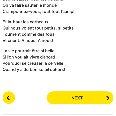
On va faire sauter le monde
Cramponnez-vous, tout fout l’camp!
Et là-haut les corbeaux
Qui nous voient tout petits, si petits
Tournent comme des fous
Et crient: A nous! A nous!
La vie pourrait être si belle
Si l’on voulait vivre d’abord
Pourquoi se creuser la cervelle
Quand y a du bon soleil dehors!
P
NEXT
o
s
t