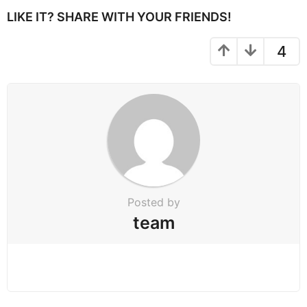
P
LIKE IT? SHARE WITH YOUR FRIENDS!
a
g
4
i
n
a
t
i
o
n
Posted by
team