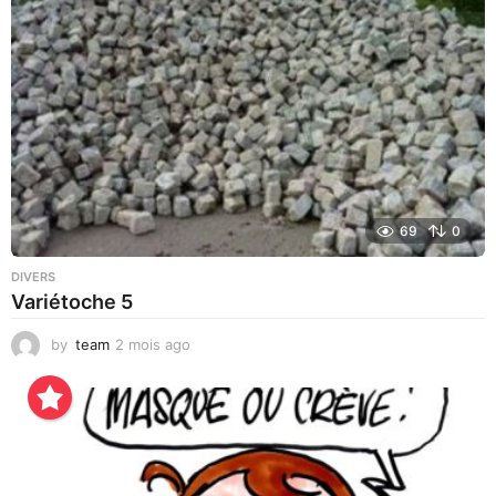
o
69
0
DIVERS
Variétoche 5
by
team
2 mois ago
3
s
e
m
a
i
n
e