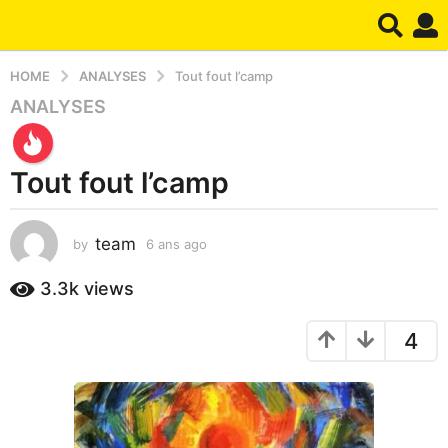
HOME
ANALYSES
Tout fout l’camp
ANALYSES
6
a
n
Tout fout l’camp
s
a
g
team
by
6 ans ago
1
o
a
1
n
3.3k
views
a
a
g
n
4
o
a
g
o