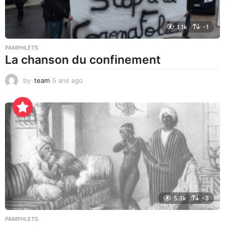
1.1k
-1
PAMPHLETS
La chanson du confinement
by
team
5 ans ago
5
a
n
s
a
g
o
5.3k
-3
PAMPHLETS