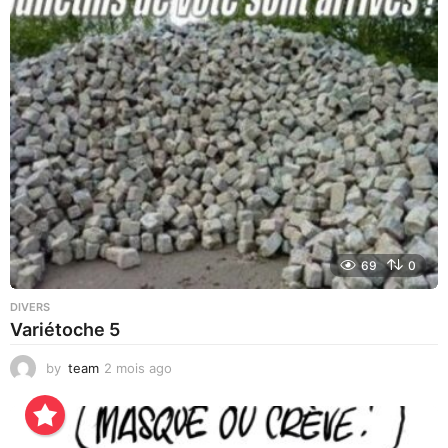
r
a
g
o
69
0
DIVERS
Variétoche 5
by
team
2 mois ago
3
s
e
m
a