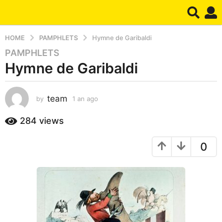
HOME
PAMPHLETS
Hymne de Garibaldi
PAMPHLETS
1
Hymne de Garibaldi
a
n
a
team
by
1 an ago
1
g
a
o
n
284
views
1
a
a
g
0
o
n
a
g
o