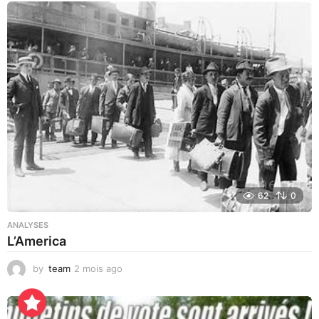
o
i
s
a
g
o
62
0
ANALYSES
L’America
by
team
2 mois ago
1
j
o
u