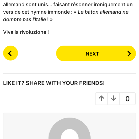
allemand sont unis… faisant résonner ironiquement un
vers de cet hymne immonde : «
Le bâton allemand ne
dompte pas l’Italie
! »
Viva la rivoluzione !
P
NEXT
o
s
t
P
LIKE IT? SHARE WITH YOUR FRIENDS!
a
g
0
i
n
a
t
i