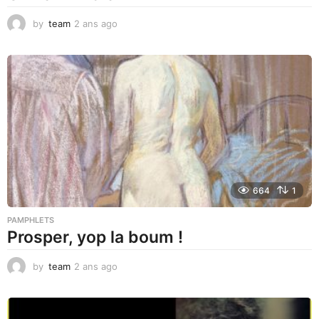
by
team
2 ans ago
2
a
n
s
a
g
o
664
1
PAMPHLETS
Prosper, yop la boum !
by
team
2 ans ago
2
a
n
s