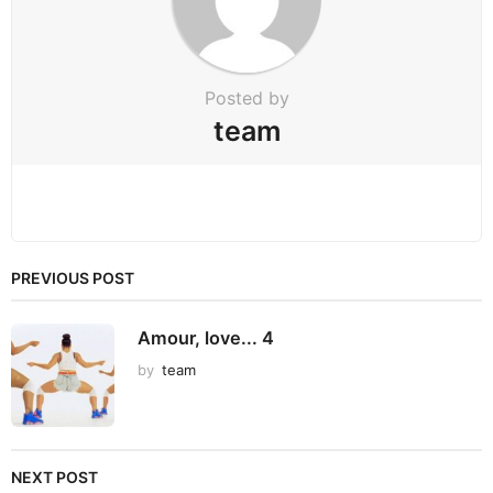
o
n
Posted by
team
PREVIOUS POST
Amour, love... 4
by
team
NEXT POST