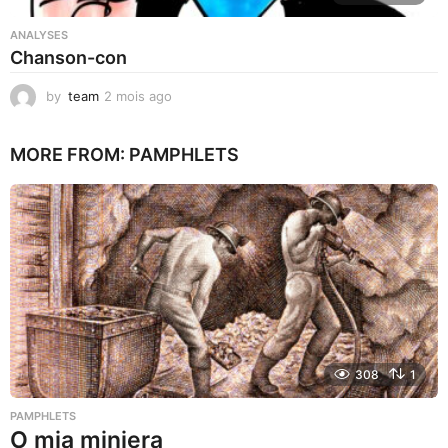
ANALYSES
Chanson-con
by
team
2 mois ago
1
m
o
MORE FROM:
PAMPHLETS
i
s
a
g
o
308
1
PAMPHLETS
O mia miniera