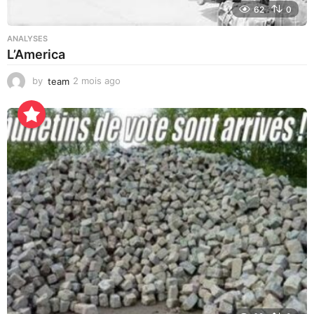
62
0
ANALYSES
L’America
by
team
2 mois ago
1
j
o
u
r
a
g
o