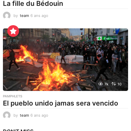
La fille du Bédouin
by
team
6 ans ago
2
a
n
s
a
g
o
7k
10
PAMPHLETS
El pueblo unido jamas sera vencido
by
team
6 ans ago
2
a
n