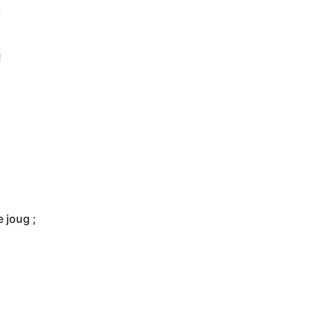
,
!
 joug ;