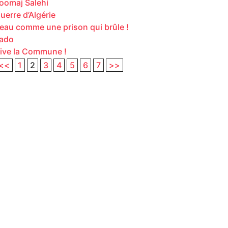
oomaj Salehi
uerre d’Algérie
eau comme une prison qui brûle !
ado
ive la Commune !
<<
1
2
3
4
5
6
7
>>